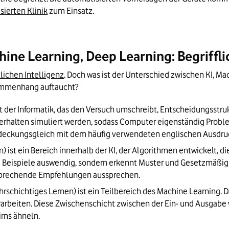
isierten Klinik
 zum Einsatz.
chine Learning, Deep Learning: Begriff
lichen Intelligenz
. Doch was ist der Unterschied zwischen KI, Ma
sammenhang auftaucht?
iet der Informatik, das den Versuch umschreibt, Entscheidungsstr
Verhalten simuliert werden, sodass Computer eigenständig Proble
s deckungsgleich mit dem häufig verwendeten englischen Ausdruck 
) ist ein Bereich innerhalb der KI, der Algorithmen entwickelt, 
oß Beispiele auswendig, sondern erkennt Muster und Gesetzmäßigk
sprechende Empfehlungen aussprechen.
ehrschichtiges Lernen) ist ein Teilbereich des Machine Learning. 
rarbeiten. Diese Zwischenschicht zwischen der Ein- und Ausgabe 
rns ähneln.