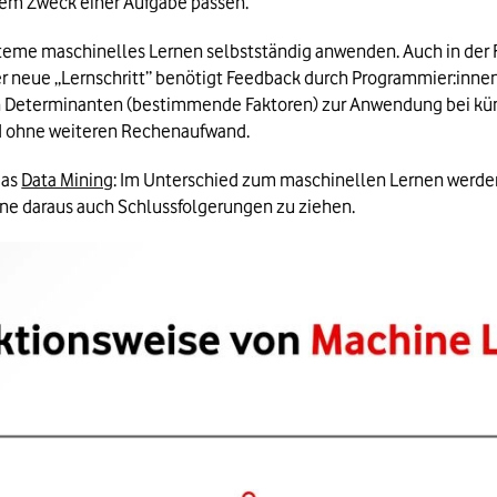
 dem Zweck einer Aufgabe passen.
eme maschinelles Lernen selbstständig anwenden. Auch in der F
r neue „Lernschritt” benötigt Feedback durch Programmier:innen 
n Determinanten (bestimmende Faktoren) zur Anwendung bei künft
und ohne weiteren Rechenaufwand.
as 
Data Mining
: Im Unterschied zum maschinellen Lernen werden
ohne daraus auch Schlussfolgerungen zu ziehen.