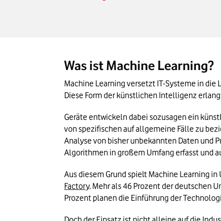
Die Bestandteile einer Machine-Learnin
Anwendungsbeispiele für Machine Learn
Die Vorteile von Machine Learning
Was ist Machine Learning?
Machine Learning versetzt IT-Systeme in die
Diese Form der künstlichen Intelligenz erlang
Geräte entwickeln dabei sozusagen ein künstl
von spezifischen auf allgemeine Fälle zu bezi
Analyse von bisher unbekannten Daten und Pro
Algorithmen in großem Umfang erfasst und a
Aus diesem Grund spielt Machine Learning in
Factory
. Mehr als 46 Prozent der deutschen U
Prozent planen die Einführung der Technologie
Doch der Einsatz ist nicht alleine auf die In