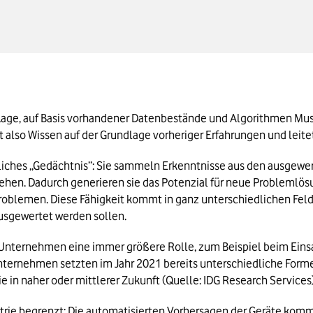
g-Lösung
ing
 Lage, auf Basis vorhandener Datenbestände und Algorithmen Mu
t also Wissen auf der Grundlage vorheriger Erfahrungen und leite
iches „Gedächtnis”: Sie sammeln Erkenntnisse aus den ausgewert
ehen. Dadurch generieren sie das Potenzial für neue Problemlösun
blemen. Diese Fähigkeit kommt in ganz unterschiedlichen Felder
usgewertet werden sollen.
 Unternehmen eine immer größere Rolle, zum Beispiel beim Ein
nternehmen setzten im Jahr 2021 bereits unterschiedliche Forme
 in naher oder mittlerer Zukunft (Quelle: IDG Research Services)
dustrie begrenzt: Die automatisierten Vorhersagen der Geräte ko