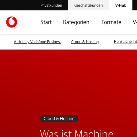
Laden der V-
Privatkunden
Geschäftskunden
V-Hub
Verlassen der V-Hub Webseite: Zum Privatkundenbereich
Verlassen der V-Hub Webseite: Zum 
Start
Kategorien
Formate
V
Künstliche In
V-Hub by Vodafone Business
Cloud & Hosting
Cloud & Hosting
Was ist Machine