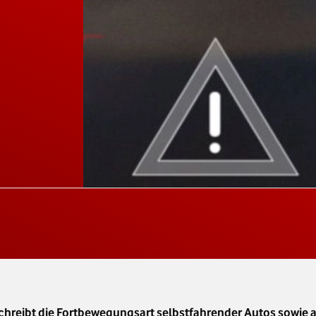
reibt die Fortbewegungsart selbstfahrender Autos sowie a