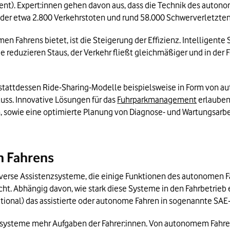
ent). Expert:innen gehen davon aus, dass die Technik des autono
der etwa 2.800 Verkehrstoten und rund 58.000 Schwerverletzten 
men Fahrens bietet, ist die Steigerung der Effizienz. Intelligent
reduzieren Staus, der Verkehr fließt gleichmäßiger und in der Fo
 stattdessen Ride-Sharing-Modelle beispielsweise in Form von a
uss. Innovative Lösungen für das 
Fuhrparkmanagement
 erlauben
 sowie eine optimierte Planung von Diagnose- und Wartungsarbe
n Fahrens
verse Assistenzsysteme, die einige Funktionen des autonomen F
ht. Abhängig davon, wie stark diese Systeme in den Fahrbetrieb ei
tional) das assistierte oder autonome Fahren in sogenannte SAE-
ysteme mehr Aufgaben der Fahrer:innen. Von autonomem Fahren L