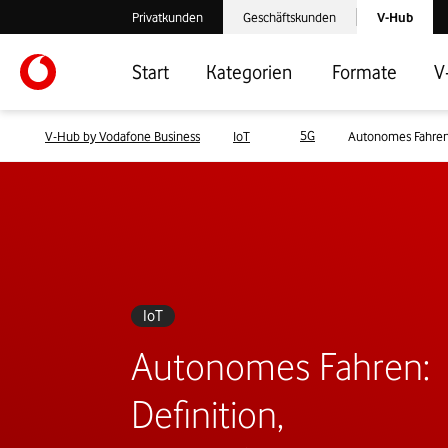
Laden der V-
Privatkunden
Geschäftskunden
V-Hub
Verlassen der V-Hub Webseite: Zum Privatkundenbereich
Verlassen der V-Hub Webseite: Zum 
Start
Kategorien
Formate
V
5G
V-Hub by Vodafone Business
IoT
Autonomes Fahren:
IoT
Autonomes Fahren:
Definition,