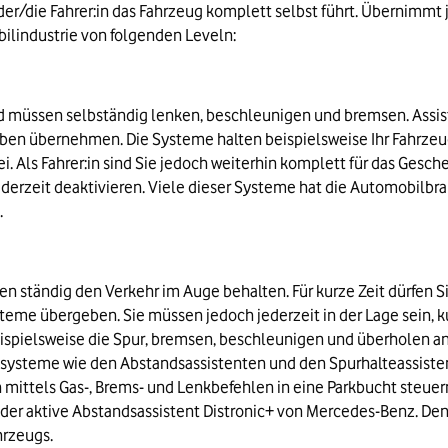
/die Fahrer:in das Fahrzeug komplett selbst führt. Übernimmt j
bilindustrie von folgenden Leveln:
nd müssen selbständig lenken, beschleunigen und bremsen. Assis
gaben übernehmen. Die Systeme halten beispielsweise Ihr Fahrzeug
i. Als Fahrer:in sind Sie jedoch weiterhin komplett für das Gesc
erzeit deaktivieren. Viele dieser Systeme hat die Automobilbran
.
n ständig den Verkehr im Auge behalten. Für kurze Zeit dürfen S
me übergeben. Sie müssen jedoch jederzeit in der Lage sein, kurz
pielsweise die Spur, bremsen, beschleunigen und überholen ande
zsysteme wie den Abstandsassistenten und den Spurhalteassisten
ittels Gas-, Brems- und Lenkbefehlen in eine Parkbucht steuern.
e der aktive Abstandsassistent Distronic+ von Mercedes-Benz. De
hrzeugs.