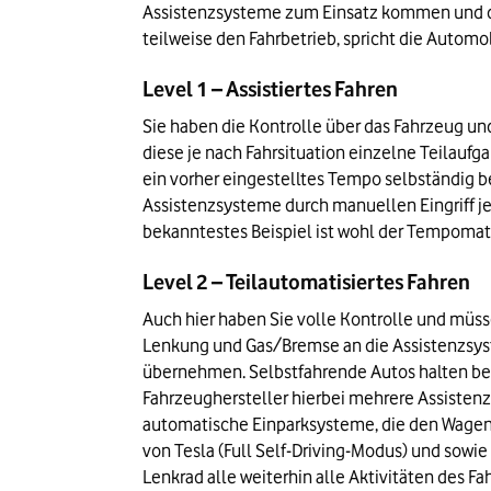
Assistenzsysteme zum Einsatz kommen und der
teilweise den Fahrbetrieb, spricht die Automo
Level 1 – Assistiertes Fahren
Sie haben die Kontrolle über das Fahrzeug u
diese je nach Fahrsituation einzelne Teilauf
ein vorher eingestelltes Tempo selbständig be
Assistenzsysteme durch manuellen Eingriff jed
bekanntestes Beispiel ist wohl der Tempomat
Level 2 – Teilautomatisiertes Fahren
Auch hier haben Sie volle Kontrolle und müsse
Lenkung und Gas/Bremse an die Assistenzsyste
übernehmen. Selbstfahrende Autos halten beis
Fahrzeughersteller hierbei mehrere Assisten
automatische Einparksysteme, die den Wagen m
von Tesla (Full Self-Driving-Modus) und sowi
Lenkrad alle weiterhin alle Aktivitäten des Fa