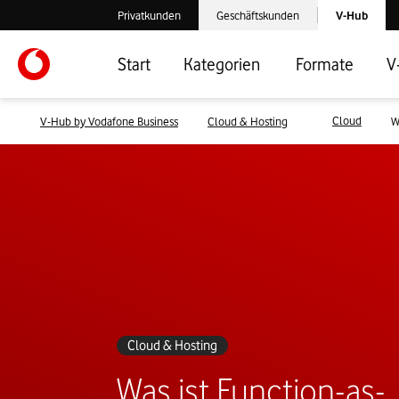
Laden der V-
Privatkunden
Geschäftskunden
V-Hub
Verlassen der V-Hub Webseite: Zum Privatkundenbereich
Verlassen der V-Hub Webseite: Zum 
Start
Kategorien
Formate
V
Cloud
V-Hub by Vodafone Business
Cloud & Hosting
W
Cloud & Hosting
Was ist Function-as-