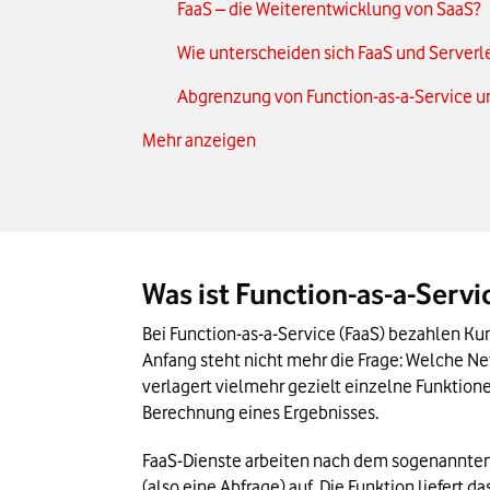
FaaS – die Weiterentwicklung von SaaS?
Wie unterscheiden sich FaaS und Server
Abgrenzung von Function-as-a-Service un
Mehr anzeigen
Die Vorteile von Function-as-a-Service
Bekannte Anbieter von FaaS
Beispiele für FaaS-Anwendungen
Function-as-a-Service: Das Wichtigste in
Was ist Function-as-a-Servi
Bei Function-as-a-Service (FaaS) bezahlen Ku
Anfang steht nicht mehr die Frage: Welche N
verlagert vielmehr gezielt einzelne Funktionen
Berechnung eines Ergebnisses.
FaaS-Dienste arbeiten nach dem sogenannten 
(also eine Abfrage) auf. Die Funktion liefert 