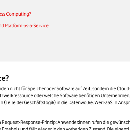
less Computing?
d Platform-as-a-Service
 Kürze
ce?
nden nicht für Speicher oder Software auf Zeit, sondern die Clo
etzwerkressource oder welche Software benötigen Unternehmen, 
 (Teile der Geschäftslogik) in die Datenwolke. Wer FaaS in Anspru
Request-Response-Prinzip: Anwender:innen rufen die gewünschte
das Ergebnis und fällt wieder in den vorherigen Zustand. Die eigent