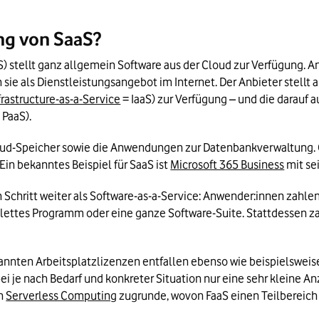
ng von SaaS?
S) stellt ganz allgemein Software aus der Cloud zur Verfügung. 
 sie als Dienstleistungsangebot im Internet. Der Anbieter stellt 
frastructure-as-a-Service
 = IaaS) zur Verfügung – und die darauf
= PaaS).
loud-Speicher sowie die Anwendungen zur Datenbankverwaltung. 
Ein bekanntes Beispiel für SaaS ist 
Microsoft 365 Business
 mit s
 Schritt weiter als Software-as-a-Service: Anwender:innen zahle
lettes Programm oder eine ganze Software-Suite. Stattdessen zahle
ten Arbeitsplatzlizenzen entfallen ebenso wie beispielsweise d
i je nach Bedarf und konkreter Situation nur eine sehr kleine Anz
n 
Serverless Computing
 zugrunde, wovon FaaS einen Teilbereich 