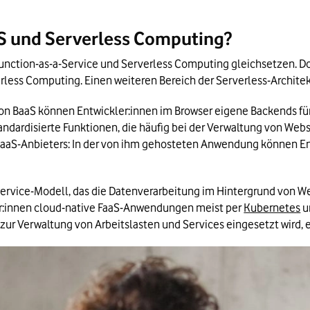
aS und Serverless Computing?
Function-as-a-Service und Serverless Computing gleichsetzen. Do
erless Computing. Einen weiteren Bereich der Serverless-Architek
n BaaS können Entwickler:innen im Browser eigene Backends fü
ndardisierte Funktionen, die häufig bei der Verwaltung von Webs
s BaaS-Anbieters: In der von ihm gehosteten Anwendung können Ent
Service-Modell, das die Datenverarbeitung im Hintergrund von W
er:innen cloud-native FaaS-Anwendungen meist per 
Kubernetes
 
 zur Verwaltung von Arbeitslasten und Services eingesetzt wird, e