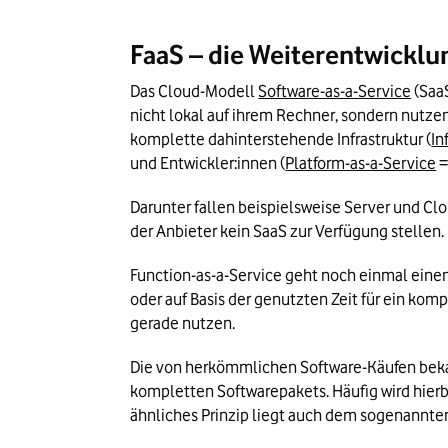
FaaS – die Weiterentwicklu
Das Cloud-Modell 
Software-as-a-Service
 (Saa
nicht lokal auf ihrem Rechner, sondern nutzen
komplette dahinterstehende Infrastruktur (
In
und Entwickler:innen (
Platform-as-a-Service
 
Darunter fallen beispielsweise Server und C
der Anbieter kein SaaS zur Verfügung stellen. 
Function-as-a-Service geht noch einmal einen
oder auf Basis der genutzten Zeit für ein komp
gerade nutzen.
Die von herkömmlichen Software-Käufen bekann
kompletten Softwarepakets. Häufig wird hierbe
ähnliches Prinzip liegt auch dem sogenannte