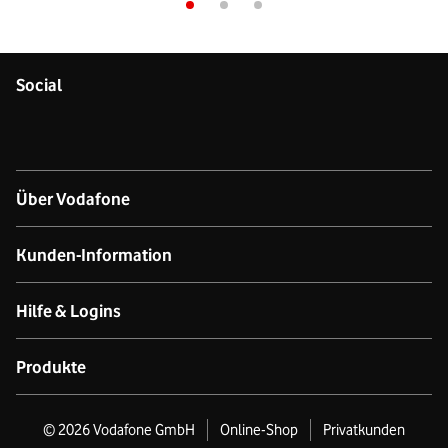
Social
Über Vodafone
Über das Unternehmen
Kunden-Information
Unsere Netze
Kontakt für Geschäftskund:innen
Hilfe & Logins
Netzabdeckung Mobilfunk
Kontakt für Privatkund:innen
Produkt- & technischer Support
Produkte
Verfügbarkeit Festnetz
Datenschutz
Online-Hilfe
GigaCube
©
2026
Vodafone GmbH
Online-Shop
Privatkunden
Nachhaltigkeit
Business Premium Stores