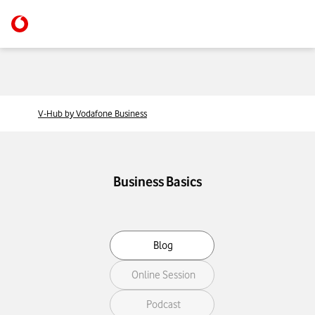
V-Hub by Vodafone Business
Business Basics
Filter
Blog
your
MediaType
Online Session
Podcast