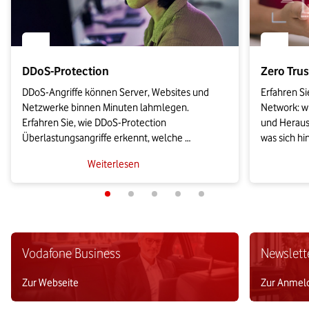
DDoS-Protection
Zero Tru
DDoS-Angriffe können Server, Websites und 
Erfahren Si
Netzwerke binnen Minuten lahmlegen. 
Network: wi
Erfahren Sie, wie DDoS-Protection 
und Herausf
Überlastungsangriffe erkennt, welche 
was sich hi
Schutzmodelle infrage kommen und worauf Sie 
Zusätzlich 
Weiterlesen
bei der Anbieterwahl gemäß NIS2 und BSI 
Zero-Trust
achten sollten.
einführen.
Vodafone Business
Newslett
Zur Webseite
Zur Anmel