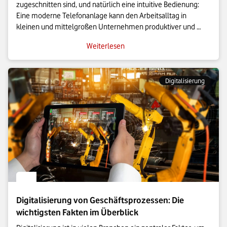
zugeschnitten sind, und natürlich eine intuitive Bedienung: 
Eine moderne Telefonanlage kann den Arbeitsalltag in 
kleinen und mittelgroßen Unternehmen produktiver und 
professioneller gestalten. Wir erklären, worauf es ankommt.

Weiterlesen
Wenn kleinere Unternehmen langsam wachsen, kommen sie 
schnell an den Punkt, an dem Sie auch ihre Kommunikation 
Digitalisierung
an die veränderten Bedingungen anpassen müssen. Mit einer 
modernen Telefonanlage professionalisieren Sie Ihre 
Kommunikation und profitieren von einer Vielzahl nützlicher 
Funktionen. Denn Telefonanlagen für kleinere Unternehmen 
umfassen längst mehr als Standardgeräte mit Hörer und 
Tastenfeld. Es sind Systemlösungen, die sich mit anderen 
Produkten wie Microsoft Teams oder Google Workspace 
Digitalisierung von Geschäftsprozessen: Die
wichtigsten Fakten im Überblick