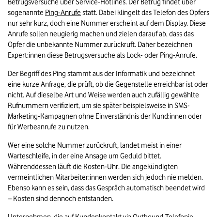
Betrugsversuche über Service-Hotlines. Der Betrug findet über 
sogenannte 
Ping-Anrufe
 statt. Dabei klingelt das Telefon des Opfers 
nur sehr kurz, doch eine Nummer erscheint auf dem Display. Diese 
Anrufe sollen neugierig machen und zielen darauf ab, dass das 
Opfer die unbekannte Nummer zurückruft. Daher bezeichnen 
Expert:innen diese Betrugsversuche als Lock- oder Ping-Anrufe.
Der Begriff des Ping stammt aus der Informatik und bezeichnet 
eine kurze Anfrage, die prüft, ob die Gegenstelle erreichbar ist oder 
nicht. Auf dieselbe Art und Weise werden auch zufällig gewählte 
Rufnummern verifiziert, um sie später beispielsweise in SMS-
Marketing-Kampagnen ohne Einverständnis der Kund:innen oder 
für Werbeanrufe zu nutzen.
Wer eine solche Nummer zurückruft, landet meist in einer 
Warteschleife, in der eine Ansage um Geduld bittet. 
Währenddessen läuft die Kosten-Uhr. Die angekündigten 
vermeintlichen Mitarbeiter:innen werden sich jedoch nie melden. 
Ebenso kann es sein, dass das Gespräch automatisch beendet wird 
– Kosten sind dennoch entstanden.