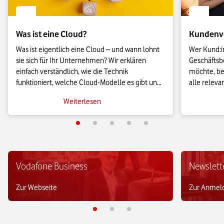
Was ist eine Cloud?
Kundenve
Was ist eigentlich eine Cloud – und wann lohnt 
Wer Kund:in
sie sich für Ihr Unternehmen? Wir erklären 
Geschäftsb
einfach verständlich, wie die Technik 
möchte, ben
funktioniert, welche Cloud-Modelle es gibt und 
alle releva
worauf Sie bei der Auswahl achten sollten.
eine profes
Weiterlesen
In diesem B
Kundenverw
von sogena
Management
welche Best
Vodafone Business
Newslett
Zur Webseite
Zur Anmel