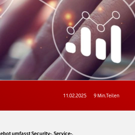
11.02.2025
9
Min.
Teilen
bot umfasst Security-, Service-,