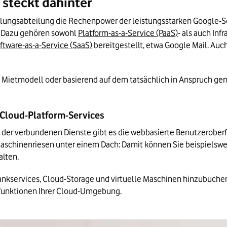
 steckt dahinter
cklungsabteilung die Rechenpower der leistungsstarken Google-Se
 Dazu gehören sowohl 
Platform-as-a-Service (PaaS)
- als auch Inf
ftware-as-a-Service (SaaS)
 bereitgestellt, etwa Google Mail. Auc
n Mietmodell oder basierend auf dem tatsächlich in Anspruch g
e Cloud-Platform-Services
 der verbundenen Dienste gibt es die webbasierte Benutzeroberf
chinenriesen unter einem Dach: Damit können Sie beispielsweise
lten. 
ankservices, Cloud-Storage und virtuelle Maschinen hinzubuche
tsfunktionen Ihrer Cloud-Umgebung.