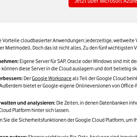
Jetzt über Microsoft Azur
d
e Vorteile cloudbasierter Anwendungen: jederzeitige, weltweite V
er Mietmodell. Doch das ist nicht alles. Zu den fünf wichtigsten 
rnehmen:
 Eigene Server für SAP, Oracle oder Windows sind mit de
önnen diese Server in die Cloud auslagern und dort beliebig sk
erbessern:
 Der 
Google Workspace
 als Teil der Google Cloud bein
 Außerdem bietet er Google-eigene Onlineversionen von Office-
rwalten und analysieren:
 Die Zeiten, in denen Datenbanken inh
loud Platform hinter sich lassen.
n Sie die Sicherheitsfunktionen der Google Cloud Platform, um 
gen nutzen:
 Ebenso wichtig wie Big-Data-Analysen sind inzwisc