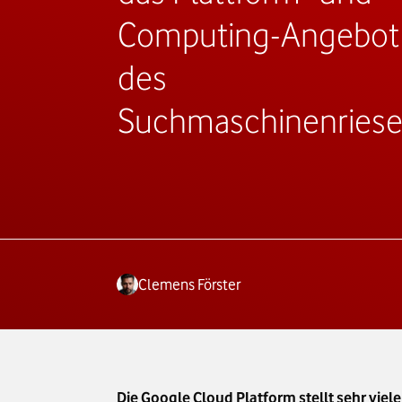
Computing-Angebot
des
Suchmaschinenries
Clemens Förster
Die Google Cloud Platform stellt sehr vie