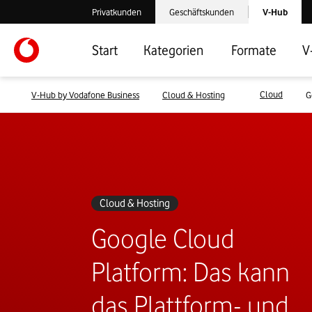
Laden der V-
Privatkunden
Geschäftskunden
V-Hub
Verlassen der V-Hub Webseite: Zum Privatkundenbereich
Verlassen der V-Hub Webseite: Zum 
Start
Kategorien
Formate
V
Cloud
V-Hub by Vodafone Business
Cloud & Hosting
G
Cloud & Hosting
Google Cloud
Platform: Das kann
das Plattform- und