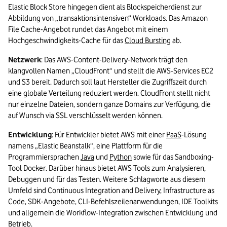
Elastic Block Store hingegen dient als Blockspeicherdienst zur 
Abbildung von „transaktionsintensiven“ Workloads. Das Amazon 
File Cache-Angebot rundet das Angebot mit einem 
Hochgeschwindigkeits-Cache für das 
Cloud Bursting
 ab.
Netzwerk
: Das AWS-Content-Delivery-Network trägt den 
klangvollen Namen „CloudFront“ und stellt die AWS-Services EC2 
und S3 bereit. Dadurch soll laut Hersteller die Zugriffszeit durch 
eine globale Verteilung reduziert werden. CloudFront stellt nicht 
nur einzelne Dateien, sondern ganze Domains zur Verfügung, die 
auf Wunsch via SSL verschlüsselt werden können.
Entwicklung
: Für Entwickler bietet AWS mit einer 
PaaS
-Lösung 
namens „Elastic Beanstalk“, eine Plattform für die 
Programmiersprachen 
Java
 und 
Python
 sowie für das Sandboxing-
Tool Docker. Darüber hinaus bietet AWS Tools zum Analysieren, 
Debuggen und für das Testen. Weitere Schlagworte aus diesem 
Umfeld sind Continuous Integration and Delivery, Infrastructure as 
Code, SDK-Angebote, CLI-Befehlszeilenanwendungen, IDE Toolkits 
und allgemein die Workflow-Integration zwischen Entwicklung und 
Betrieb.