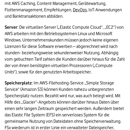
mit AWS Caching, Content Management, Gerätewartung, 
Flottenmanagement, Empfehlungen, 
DevOps
, IoT-Anwendungen 
und Banktransaktionen abbilden.
Server
: Die virtuellen Server („Elastic Compute Cloud“, „EC2“) von 
AWS arbeiten mit den Betriebssystemen Linux und Microsoft 
Windows. Unternehmenskunden müssen jedoch keine eigenen 
Lizenzen für diese Software erwerben – abgerechnet wird nach 
stunden- beziehungsweise sekundenweiser Nutzung. Abhängig 
vom gebuchten Tarif zahlen die Kunden darüber hinaus für die Zahl 
der von ihnen benötigten virtuellen Prozessoren („Compute 
Units“), sowie für den genutzten Arbeitsspeicher.
Speicherplatz
: Im AWS-Filehosting-Service „Simple Storage 
Service“ (Amazon S3) können Kunden nahezu unbegrenzten 
Speicherplatz nutzen. Bezahlt wird nur, was auch belegt wird. Mit 
Hilfe des „Glacier“-Angebots können darüber hinaus Daten über 
einen sehr langen Zeitraum gespeichert werden. Außerdem bietet 
das Elastic File System (EFS) ein serverloses System für die 
gemeinsame Nutzung von Dateidaten ohne Speicherverwaltung. 
FSx wiederum ist in erster Linie ein verwalteter Dateispeicher, 