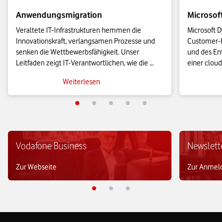
Anwendungsmigration
Microsof
Veraltete IT-Infrastrukturen hemmen die 
Microsoft D
Innovationskraft, verlangsamen Prozesse und 
Customer-R
senken die Wettbewerbsfähigkeit. Unser 
und des Ent
Leitfaden zeigt IT-Verantwortlichen, wie die 
einer cloud
Anwendungsmigration in die Cloud effizient 
KMU leistu
Weiterlesen
gelingt und wie sich geschäftskritische Prozesse 
es sie bish
agil skalieren lassen.
Vodafone Business
Newslett
Zur Webseite
Zur Anmel