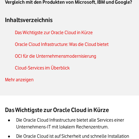
Vergleich mit den Produkten von Microsoft, IBM und Google?
Inhaltsverzeichnis
Das Wichtigste zur Oracle Cloud in Kürze
Oracle Cloud Infrastructure: Was die Cloud bietet
OCI für die Unternehmensmodernisierung
Cloud-Services im Überblick
Mehr anzeigen
IaaS in der Oracle Cloud
PaaS in der Oracle Cloud
SaaS in der Oracle Cloud
Das Wichtigste zur Oracle Cloud in Kürze
Die passende Lösung über die Oracle Cloud finden
Die Oracle Cloud Infrastructure bietet alle Services einer 
Vor- und Nachteile der Oracle Cloud
Unternehmens-IT mit lokalem Rechenzentrum. 
Die Oracle Cloud ist auf Sicherheit und schnelle Installation 
Unser Fazit: Wie die Oracle Cloud zu Ihrem Geschäftserfolg