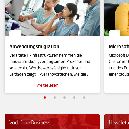
Anwendungsmigration
Microsof
Veraltete IT-Infrastrukturen hemmen die 
Microsoft D
Innovationskraft, verlangsamen Prozesse und 
Customer-R
senken die Wettbewerbsfähigkeit. Unser 
und des Ent
Leitfaden zeigt IT-Verantwortlichen, wie die 
einer cloud
Anwendungsmigration in die Cloud effizient 
KMU leistu
Weiterlesen
gelingt und wie sich geschäftskritische Prozesse 
es sie bish
agil skalieren lassen.
Vodafone Business
Newslett