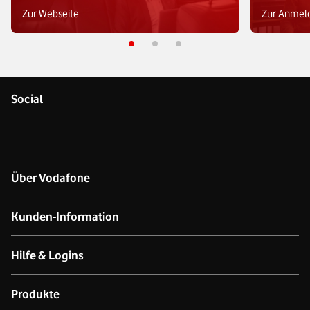
Zur Webseite
Zur Anmel
Social
Über Vodafone
Über das Unternehmen
Kunden-Information
Unsere Netze
Kontakt für Geschäftskund:innen
Hilfe & Logins
Netzabdeckung Mobilfunk
Kontakt für Privatkund:innen
Produkt- & technischer Support
Produkte
Verfügbarkeit Festnetz