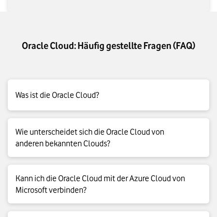
Oracle Cloud: Häufig gestellte Fragen (FAQ)
Was ist die Oracle Cloud?
Unter dem Namen Oracle Cloud, beziehungsweise unter der
Wie unterscheidet sich die Oracle Cloud von
Dachmarke „Oracle Cloud Infrastructure“ vertreibt der
anderen bekannten Clouds?
Datenbank-Hersteller Oracle seine Cloud-Produkte für
Unternehmenskunden und Privatanwender:innen.
Die großen Anbieter Amazon, Microsoft und Google werden
Kann ich die Oracle Cloud mit der Azure Cloud von
auch als sogenannte Hyperscaler bezeichnet, weil ihre
Microsoft verbinden?
Cloudprodukte nahezu beliebig nach oben skalierbar sind. Im
Unterschied dazu will Oracle mit individualisierten Lösungen
für einzelne Firmen und bestimmte Branchen punkten,