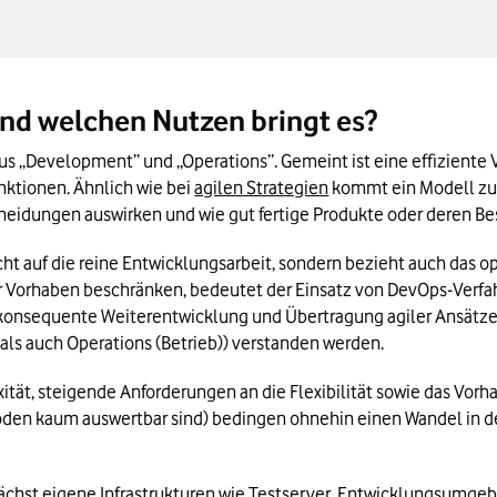
und welchen Nutzen bringt es?
 aus „Development” und „Operations”. Gemeint ist eine effizient
ktionen. Ähnlich wie bei 
agilen Strategien
 kommt ein Modell zu
cheidungen auswirken und wie gut fertige Produkte oder deren Be
t auf die reine Entwicklungsarbeit, sondern bezieht auch das ope
r Vorhaben beschränken, bedeutet der Einsatz von DevOps-Verfah
onsequente Weiterentwicklung und Übertragung agiler Ansätze a
ls auch Operations (Betrieb)) verstanden werden.
t, steigende Anforderungen an die Flexibilität sowie das Vorhan
en kaum auswertbar sind) bedingen ohnehin einen Wandel in d
chst eigene Infrastrukturen wie Testserver, Entwicklungsumge