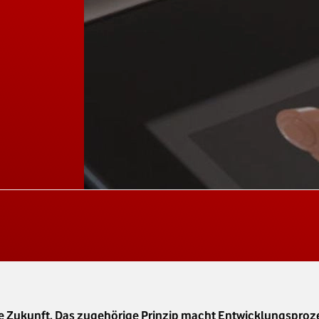
 Zukunft. Das zugehörige Prinzip macht Entwicklungsprozess