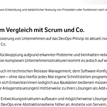
 von Entwicklung und tatsächlicher Nutzung von Produkten oder Funktionen nach
 Vergleich mit Scrum und Co.
ssierung von Unternehmen auf das DevOps-Prinzip ist aktuell noc
 Co.
e Rückkopplung aufgrund erkannter Probleme und beinhalten neb
d bei komplexen Unternehmensstrukturen kommt es jedoch auf we
uch im technischen Release-Management, dem Software-Konfi
 ohne dass hierfür jedes Mal eigene Schnittstellen programm
sich Entwickler:innen lediglich aus Baukästen bedienen müssen, o
für Anlagensteuerungen) mittlerweile zu ihren Lösungen als Add-
Entwicklungsstrukturen aufbauen und möglicherweise Lösungen 
evOps eine Abstraktionsebene höher an: Anstelle von Servern, B