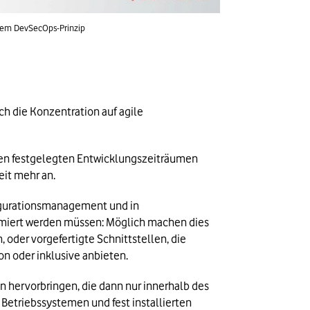
 dem DevSecOps-Prinzip
h die Konzentration auf agile 
en festgelegten Entwicklungszeiträumen 
it mehr an.
gurationsmanagement und in 
iert werden müssen: Möglich machen dies 
der vorgefertigte Schnittstellen, die 
on oder inklusive anbieten.
hervorbringen, die dann nur innerhalb des 
etriebssystemen und fest installierten 