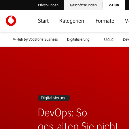
Laden der V-
Privatkunden
Geschäftskunden
V-Hub
Verlassen der V-Hub Webseite: Zum Privatkundenbereich
Verlassen der V-Hub Webseite: Zum 
Start
Kategorien
Formate
V
Cloud
V-Hub by Vodafone Business
Digitalisierung
Dev
Digitalisierung
DevOps: So
gestalten Sie nicht