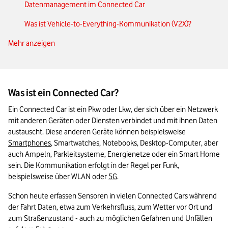
Datenmanagement im Connected Car
Was ist Vehicle-to-Everything-Kommunikation (V2X)?
Mehr anzeigen
Connected Car: Was Automobilhersteller bereits für die Praxis
liefern
Diese Connected-Car-Funktionen benötigen Daten von
außerhalb
Was ist ein Connected Car?
Vorteile des Connected Car
Ein Connected Car ist ein Pkw oder Lkw, der sich über ein Netzwerk 
mit anderen Geräten oder Diensten verbindet und mit ihnen Daten 
Unterschiede zwischen Connected Car und autonomen
austauscht. Diese anderen Geräte können beispielsweise 
Fahren
Smartphones
, Smartwatches, Notebooks, Desktop-Computer, aber 
auch Ampeln, Parkleitsysteme, Energienetze oder ein Smart Home 
Das Wichtigste zu Connected Cars in Kürze
sein. Die Kommunikation erfolgt in der Regel per Funk, 
beispielsweise über WLAN oder 
5G
. 
Schon heute erfassen Sensoren in vielen Connected Cars während 
der Fahrt Daten, etwa zum Verkehrsfluss, zum Wetter vor Ort und 
zum Straßenzustand - auch zu möglichen Gefahren und Unfällen 