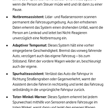
wenn die Person am Steuer müde wird und rät dann zu einer 
Pause. 
Notbremsassistent
: Lidar- und Radarsensoren scannen 
permanent die Fahrzeugumgebung. Aus den erhobenen 
Daten erkennt das System einen drohenden Unfall, warnt die 
Person am Lenkrad und leitet bei Nicht-Reagieren 
unverzüglich eine Notbremsung ein. 
Adaptiver Tempomat
: Dieses System hält eine vorher 
eingegebene Geschwindigkeit. Bremst das vorweg fahrende 
Auto, verzögert auch das eigene Fahrzeug – bis zum 
Stillstand. Fährt der vordere Wagen wieder an, beschleunigt 
auch der eigene. 
Spurhalteassistent
: Verlässt das Auto die Fahrspur in 
Richtung Straßengraben oder Gegenverkehrt, warnt der 
Assistent den:die Fahrer:in rechtzeitig und lenkt das Fahrzeug 
selbständig in die ursprüngliche Fahrspur zurück. 
Toter-Winkel-Warner
: Dieses System erkennt bei jedem 
Spurwechsel mithilfe von Sensoren andere Fahrzeuge im 
toten Winkel, warnt dann und lenkt den eigenen Wagen 