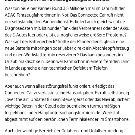
Was tun bei einer Panne? Rund 3,5 Millionen mal im Jahr hilft der 
ADAC Fahrzeugfahrer:innen in Not. Das Connected Car ruft nicht 
nur selbständig den Pannendienst. Es liefert auch gleich wichtige 
Diagnosedaten mit. Ist nur der Tank des Verbrenners oder der Akku 
des E-Autos leer oder gibt es möglicherweise größere Probleme? 
Was sagt der Batteriecheck? Sollte der Pannendienst gleich eine 
neue Batterie mitbringen oder lieber direkt ein Abschleppfahrzeug 
und einen Werkstatttermin reservieren? Das kann besonders im 
Urlaub praktisch sein. Denn wer kann schon in einem fremden Land 
in Landessprache einen technischen Defekt am Telefon 
beschreiben?
Aber auch wenn alles störungsfrei funktioniert, erledigt das 
Connected Car zuverlässig seine Hausaufgaben. Es ruft selbständig 
„over the air“ Updates für sein Steuergerät oder das Navi ab, sichert 
wichtige Daten in der Cloud oder bucht einen turmusmäßigen 
Inspektions- oder Hauptuntersuchungstermin in der Werkstatt - 
abgestimmt auf den persönlichen Terminkalender im Smartphone.
Auch der wichtige Bereich der Gefahren- und Unfallvermeidung 