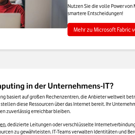
Nutzen Sie die volle Power von M
smartere Entscheidungen!
Mehr zu Microsoft Fabric 
mputing in der Unternehmens-IT?
g basiert auf großen Rechenzentren, die Anbieter weltweit betr
stellen diese Ressourcen über das Internet bereit. Ihr Unterneh
 zuverlässig erreichbar bleiben.
gen
, dedizierte Leitungen oder verschlüsselte Internetverbindu
cen zu gewährleisten. IT-Teams verwalten Identitäten und Berec