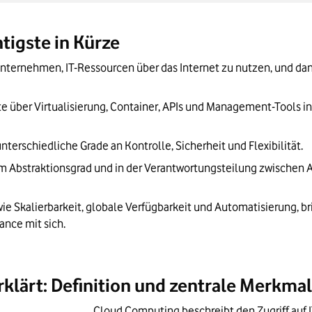
ompliance im Cloud Computing
von Cloud-Lösungen profitiert
tigste in Kürze
ernehmen, IT-Ressourcen über das Internet zu nutzen, und dank g
e über Virtualisierung, Container, APIs und Management-Tools i
nterschiedliche Grade an Kontrolle, Sicherheit und Flexibilität.
im Abstraktionsgrad und in der Verantwortungsteilung zwischen 
e Skalierbarkeit, globale Verfügbarkeit und Automatisierung, br
ance mit sich.
klärt: Definition und zentrale Merkm
Cloud Computing beschreibt den Zugriff auf I