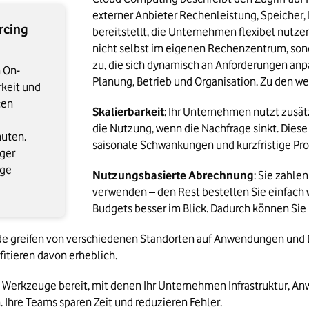
externer Anbieter Rechenleistung, Speicher,
rcing
bereitstellt, die Unternehmen flexibel nutz
nicht selbst im eigenen Rechenzentrum, sonder
zu, die sich dynamisch an Anforderungen anpa
h On-
Planung, Betrieb und Organisation. Zu den w
keit und
cen
Skalierbarkeit
: Ihr Unternehmen nutzt zusät
die Nutzung, wenn die Nachfrage sinkt. Diese
nuten.
saisonale Schwankungen und kurzfristige Pro
ger
ige
Nutzungsbasierte Abrechnung
: Sie zahlen
verwenden – den Rest bestellen Sie einfach w
Budgets besser im Blick. Dadurch können Sie I
ende greifen von verschiedenen Standorten auf Anwendungen und 
itieren davon erheblich.
n Werkzeuge bereit, mit denen Ihr Unternehmen Infrastruktur, 
 Ihre Teams sparen Zeit und reduzieren Fehler.