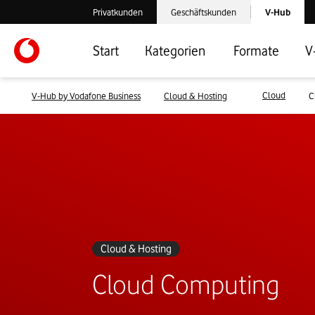
Laden der V-
Privatkunden
Geschäftskunden
V-Hub
Verlassen der V-Hub Webseite: Zum Privatkundenbereich
Verlassen der V-Hub Webseite: Zum 
Start
Kategorien
Formate
V
Cloud
V-Hub by Vodafone Business
Cloud & Hosting
C
Cloud & Hosting
Cloud Computing