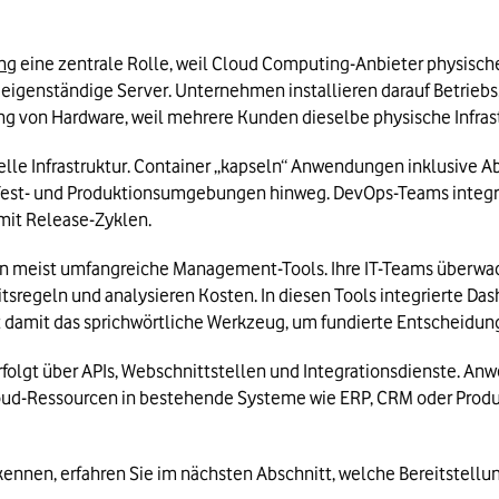
ung
 eine zentrale Rolle, weil Cloud Computing-Anbieter physische 
ie eigenständige Server. Unternehmen installieren darauf Betri
ng von Hardware, weil mehrere Kunden dieselbe physische Infrast
uelle Infrastruktur. Container „kapseln“ Anwendungen inklusive A
Test- und Produktionsumgebungen hinweg. DevOps-Teams integrier
it Release-Zyklen.
 meist umfangreiche Management-Tools. Ihre IT-Teams überwach
itsregeln und analysieren Kosten. In diesen Tools integrierte Da
amit das sprichwörtliche Werkzeug, um fundierte Entscheidung
olgt über APIs, Webschnittstellen und Integrationsdienste. A
Cloud-Ressourcen in bestehende Systeme wie ERP, CRM oder Produ
kennen, erfahren Sie im nächsten Abschnitt, welche Bereitste