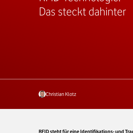
Das steckt dahinter
Christian Klotz
RFID steht für eine Identifikations- und T