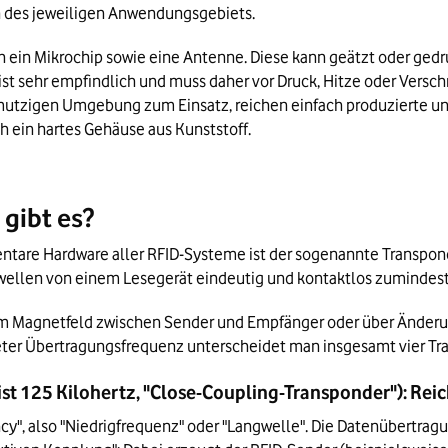
 des jeweiligen Anwendungsgebiets.
ch ein Mikrochip sowie eine Antenne. Diese kann geätzt oder g
y ist sehr empfindlich und muss daher vor Druck, Hitze oder Ver
hmutzigen Umgebung zum Einsatz, reichen einfach produzierte un
ch ein hartes Gehäuse aus Kunststoff.
gibt es?
ntare Hardware aller RFID-Systeme ist der sogenannte Transponder
wellen von einem Lesegerät eindeutig und kontaktlos zumindest 
m Magnetfeld zwischen Sender und Empfänger oder über Änderung
eter Übertragungsfrequenz unterscheidet man insgesamt vier Tr
t 125 Kilohertz, "Close-Coupling-Transponder"): Reic
ncy", also "Niedrigfrequenz" oder "Langwelle". Die Datenübertra