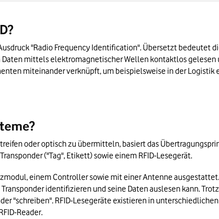
e eine sinnvolle Ergänzung aussehen?
ID?
nft
usdruck "Radio Frequency Identification". Übersetzt bedeutet dies
Daten mittels elektromagnetischer Wellen kontaktlos gelesen 
ten miteinander verknüpft, um beispielsweise in der Logistik
steme?
reifen oder optisch zu übermitteln, basiert das Übertragungspri
ransponder ("Tag", Etikett) sowie einem RFID-Lesegerät.
modul, einem Controller sowie mit einer Antenne ausgestattet.
Transponder identifizieren und seine Daten auslesen kann. Trot
er "schreiben". RFID-Lesegeräte existieren in unterschiedlichen 
 RFID-Reader.