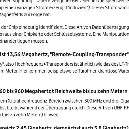
uktiven Kopplung": Dabei erzeugt der RFID-Sender (beispielsweis
p einen winzigen Strom erzeugt ("induziert"). Dieser Strom wird 
agnetfelds zur Folge hat.
 der Chip eindeutig identifiziert. Diese Art von Datenübertragung e
aus einer Chipkarte oder Schlüsselsysteme. Eine Manipulation 
ieinander liegen müssen.
st 13,56 Megahertz, "Remote-Coupling-Transponder"):
y", also Hochfrequenz)-Transponders ist ähnlich wie das des LF-Tr
em Meter. Hier kommen beispielsweise Türöffner, drahtlose Waren
0 bis 960 Megahertz): Reichweite bis zu zehn Metern
dern (Ultrahochfrequenz-Bereich zwischen 300 MHz und drei Giga
lbst bleibt während der Übertragung gleich. Diese Art von UHF-RFI
(bis zu zehn Metern) hinweg.
eich: 2,45 Gigahertz, demnächst auch 5,8 Gigahertz):