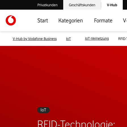
Laden der V-
Privatkunden
Geschäftskunden
V-Hub
Verlassen der V-Hub Webseite: Zum Privatkundenbereich
Verlassen der V-Hub Webseite: Zum 
Start
Kategorien
Formate
V
IoT-Vernetzung
V-Hub by Vodafone Business
IoT
RFID-
IoT
RFID-Technologie: