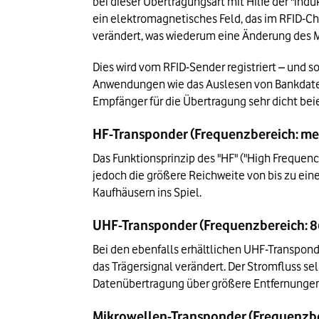
bei dieser Übertragungsart mit Hilfe der "ind
ein elektromagnetisches Feld, das im RFID-Chi
verändert, was wiederum eine Änderung des M
Dies wird vom RFID-Sender registriert – und so
Anwendungen wie das Auslesen von Bankdaten 
Empfänger für die Übertragung sehr dicht be
HF-Transponder (Frequenzbereich: mei
Das Funktionsprinzip des "HF" ("High Frequenc
jedoch die größere Reichweite von bis zu ein
Kaufhäusern ins Spiel.
UHF-Transponder (Frequenzbereich: 86
Bei den ebenfalls erhältlichen UHF-Transpon
das Trägersignal verändert. Der Stromfluss se
Datenübertragung über größere Entfernungen 
Mikrowellen-Transponder (Frequenzber