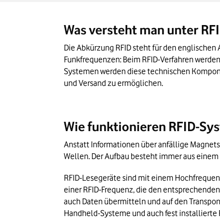
Einsatzgebiete von RFID Technologie
Kombination von RFID und 5G: Wie könnt
Was versteht man unter RF
RFID-Technologie in Gegenwart und Zuku
Die Abkürzung RFID steht für den englischen A
Funkfrequenzen: Beim RFID-Verfahren werden 
Systemen werden diese technischen Komponen
und Versand zu ermöglichen.
Wie funktionieren RFID-Sy
Anstatt Informationen über anfällige Magnetst
Wellen. Der Aufbau besteht immer aus einem T
RFID-Lesegeräte sind mit einem Hochfrequenz
einer RFID-Frequenz, die den entsprechenden 
auch Daten übermitteln und auf den Transpond
Handheld-Systeme und auch fest installierte