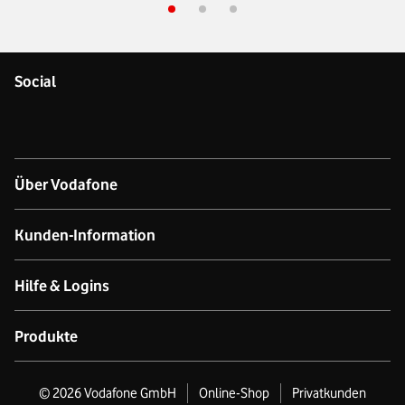
Social
Über Vodafone
Über das Unternehmen
Kunden-Information
Unsere Netze
Kontakt für Geschäftskund:innen
Hilfe & Logins
Netzabdeckung Mobilfunk
Kontakt für Privatkund:innen
Produkt- & technischer Support
Produkte
Verfügbarkeit Festnetz
Datenschutz
Online-Hilfe
GigaCube
©
2026
Vodafone GmbH
Online-Shop
Privatkunden
Nachhaltigkeit