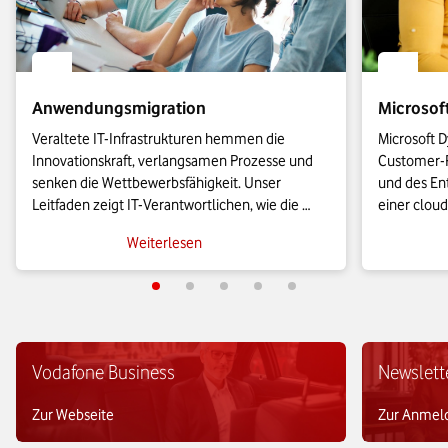
Anwendungsmigration
Microsof
Veraltete IT-Infrastrukturen hemmen die 
Microsoft D
Innovationskraft, verlangsamen Prozesse und 
Customer-R
senken die Wettbewerbsfähigkeit. Unser 
und des Ent
Leitfaden zeigt IT-Verantwortlichen, wie die 
einer cloud
Anwendungsmigration in die Cloud effizient 
KMU leistu
Weiterlesen
gelingt und wie sich geschäftskritische Prozesse 
es sie bish
agil skalieren lassen.
Vodafone Business
Newslett
Zur Webseite
Zur Anmel