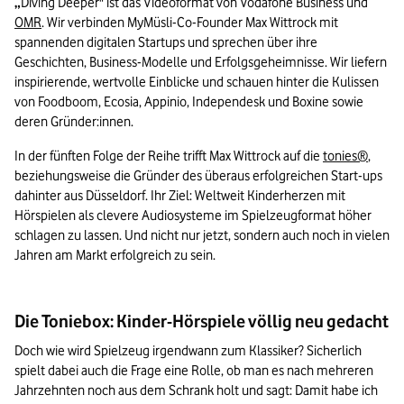
„
Diving Deeper" ist das Videoformat von Vodafone Business und 
OMR
. Wir verbinden MyMüsli-Co-Founder Max Wittrock mit 
spannenden digitalen Startups und sprechen über ihre 
Geschichten, Business-Modelle und Erfolgsgeheimnisse. Wir liefern 
inspirierende, wertvolle Einblicke und schauen hinter die Kulissen 
von Foodboom, Ecosia, Appinio, Independesk und Boxine sowie 
deren Gründer:innen.
In der fünften Folge der Reihe trifft Max Wittrock auf die 
tonies®
, 
beziehungsweise die Gründer des überaus erfolgreichen Start-ups 
dahinter aus Düsseldorf. Ihr Ziel: Weltweit Kinderherzen mit 
Hörspielen als clevere Audiosysteme im Spielzeugformat höher 
schlagen zu lassen. Und nicht nur jetzt, sondern auch noch in vielen 
Jahren am Markt erfolgreich zu sein.
Die Toniebox: Kinder-Hörspiele völlig neu gedacht
Doch wie wird Spielzeug irgendwann zum Klassiker? Sicherlich 
spielt dabei auch die Frage eine Rolle, ob man es nach mehreren 
Jahrzehnten noch aus dem Schrank holt und sagt: Damit habe ich 