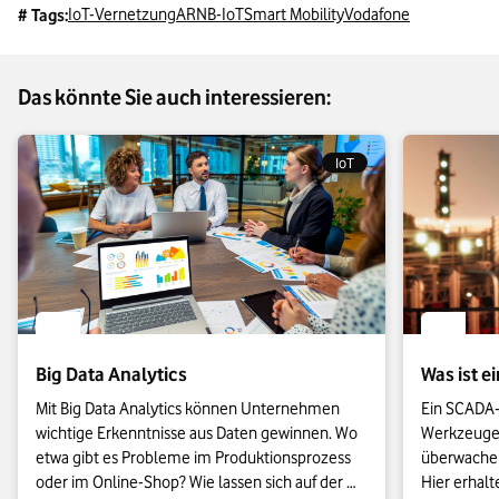
IoT-Vernetzung
AR
NB-IoT
Smart Mobility
Vodafone
# Tags:
Das könnte Sie auch interessieren:
IoT
Big Data Analytics
Was ist 
Mit Big Data Analytics können Unternehmen 
Ein SCADA-
wichtige Erkenntnisse aus Daten gewinnen. Wo 
Werkzeugen,
etwa gibt es Probleme im Produktionsprozess 
überwachen
oder im Online-Shop? Wie lassen sich auf der 
Hier erhalt