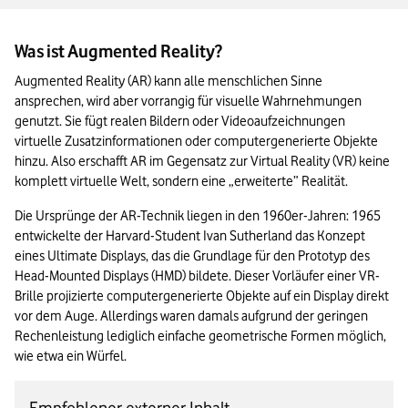
AR-Trends – ein Blick in die Zukunft
Was ist Augmented Reality?
Das Wichtigste zu Augmented Reality in Kürze
Augmented Reality (AR) kann alle menschlichen Sinne 
ansprechen, wird aber vorrangig für visuelle Wahrnehmungen 
genutzt. Sie fügt realen Bildern oder Videoaufzeichnungen 
virtuelle Zusatzinformationen oder computergenerierte Objekte 
hinzu. Also erschafft AR im Gegensatz zur Virtual Reality (VR) keine 
komplett virtuelle Welt, sondern eine „erweiterte” Realität.
Die Ursprünge der AR-Technik liegen in den 1960er-Jahren: 1965 
entwickelte der Harvard-Student Ivan Sutherland das Konzept 
eines Ultimate Displays, das die Grundlage für den Prototyp des 
Head-Mounted Displays (HMD) bildete. Dieser Vorläufer einer VR-
Brille projizierte computergenerierte Objekte auf ein Display direkt 
vor dem Auge. Allerdings waren damals aufgrund der geringen 
Rechenleistung lediglich einfache geometrische Formen möglich, 
wie etwa ein Würfel.