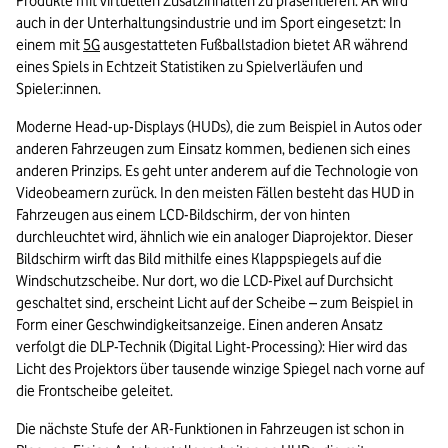
Produkte mit virtuellen Zusatzinhalten zu präsentieren. AR wird 
auch in der Unterhaltungsindustrie und im Sport eingesetzt: In 
einem mit 
5G
 ausgestatteten Fußballstadion bietet AR während 
eines Spiels in Echtzeit Statistiken zu Spielverläufen und 
Spieler:innen.
Moderne Head-up-Displays (HUDs), die zum Beispiel in Autos oder 
anderen Fahrzeugen zum Einsatz kommen, bedienen sich eines 
anderen Prinzips. Es geht unter anderem auf die Technologie von 
Videobeamern zurück. In den meisten Fällen besteht das HUD in 
Fahrzeugen aus einem LCD-Bildschirm, der von hinten 
durchleuchtet wird, ähnlich wie ein analoger Diaprojektor. Dieser 
Bildschirm wirft das Bild mithilfe eines Klappspiegels auf die 
Windschutzscheibe. Nur dort, wo die LCD-Pixel auf Durchsicht 
geschaltet sind, erscheint Licht auf der Scheibe – zum Beispiel in 
Form einer Geschwindigkeitsanzeige. Einen anderen Ansatz 
verfolgt die DLP-Technik (Digital Light-Processing): Hier wird das 
Licht des Projektors über tausende winzige Spiegel nach vorne auf 
die Frontscheibe geleitet.
Die nächste Stufe der AR-Funktionen in Fahrzeugen ist schon in 