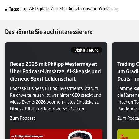
Tipps
AR
Digitale Vorreiter
Digital
Innovation
Vodafone
# Tags:
Das könnte Sie auch interessieren:
Digitalisierung
Recap 2025 mit Philipp Westermeyer:
Trading C
Über Podcast-Umsätze, AI-Skepsis und
um Gradi
die neue Sport-Leidenschaft
Deals – m
Podcast-Business, KI und Investments: Warum 
Sammelkart
Reichweite relativ ist, was hinter GEO steckt und 
die Karten
wieso Events 2026 boomen – plus Einblicke zu 
machen Too
Fitness, Ethik und kontroversen Gästen.
Pandemie u
besten Trad
Verlasse Vodafone Webseite: Zum Podcast
Verlasse V
Zum Podcast
Zum Podca