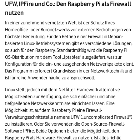
UFW, IPFire und Co.: Den Raspberry Pi als Firewall
nutzen
In einer zunehmend vernetzten Welt ist der Schutz Ihres 
Homeoffice- oder Büronetzwerks vor externen Bedrohungen von 
höchster Bedeutung. Für den Betrieb einer Firewall in Debian-
basierten Linux-Betriebssystemen gibt es verschiedene Lösungen, 
so auch für den Raspberry. Standardmäßig wird die Raspberry Pi 
OS-Distribution mit dem Tool „Iptables“ ausgeliefert, was zur 
Konfiguration für die ein- und ausgehenden Netzwerkpakete dient. 
Das Programm erfordert Grundwissen in der Netzwerktechnik und 
ist für reine Anwender häufig zu anspruchsvoll.
Linux stellt jedoch mit dem Netfilter-Framework alternative 
Möglichkeiten zur Verfügung, die sich einfacher und ohne 
tiefgreifende Netzwerkkenntnisse einrichten lassen. Eine 
Möglichkeit ist, auf dem Raspberry Pi eine Firewall-
Verwaltungsschnittstelle namens UFW („uncomplicated Firewall“) 
zu installieren. Oder Sie verwenden die Open-Source-Firewall-
Software IPFire. Beide Optionen bieten die Möglichkeit, den 
Raspberry Pi als Hardware-Firewall zu nutzen. Ist alles richtig 