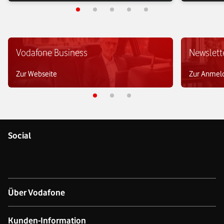
Vodafone Business
Newslett
Zur Webseite
Zur Anmel
Social
Über Vodafone
Über das Unternehmen
Kunden-Information