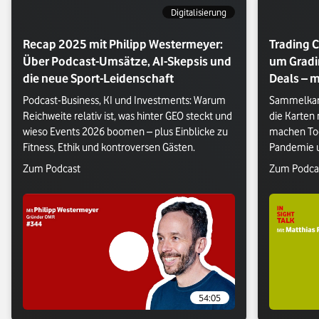
Digitalisierung
Recap 2025 mit Philipp Westermeyer:
Trading C
Über Podcast-Umsätze, AI-Skepsis und
um Gradi
die neue Sport-Leidenschaft
Deals – m
Podcast-Business, KI und Investments: Warum 
Sammelkart
Reichweite relativ ist, was hinter GEO steckt und 
die Karten
wieso Events 2026 boomen – plus Einblicke zu 
machen Too
Fitness, Ethik und kontroversen Gästen.
Pandemie u
besten Trad
Verlasse Vodafone Webseite: Zum Podcast
Verlasse V
Zum Podcast
Zum Podca
54:05