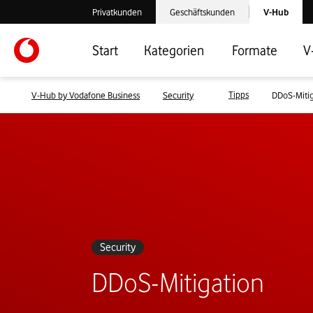
Laden der V-
Privatkunden
Geschäftskunden
V-Hub
Verlassen der V-Hub Webseite: Zum Privatkundenbereich
Verlassen der V-Hub Webseite: Zum 
Start
Kategorien
Formate
V
Tipps
V-Hub by Vodafone Business
Security
DDoS-Mitig
Security
DDoS-Mitigation