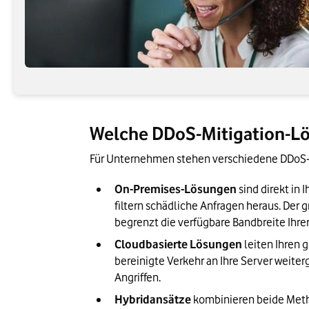
Welche DDoS-Mitigation-Lö
Für Unternehmen stehen verschiedene DDoS-Mi
On-Premises-Lösungen
 sind direkt i
filtern schädliche Anfragen heraus. Der g
begrenzt die verfügbare Bandbreite Ihre
Cloudbasierte Lösungen
 leiten Ihren 
bereinigte Verkehr an Ihre Server weite
Angriffen.
Hybridansätze
 kombinieren beide Meth