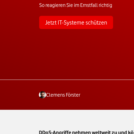
So reagieren Sie im Ernstfall richtig
Jetzt IT-Systeme schützen
Clemens Förster
DDoS-Angriffe nehmen weltweit zu und kö