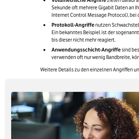
Volumetrische Angriffe
 zielen darauf
Sekunde oft mehrere Gigabit Daten an Ih
Internet Control Message Protocol), be
Protokoll-Angriffe
 nutzen Schwachstell
Ein bekanntes Beispiel ist der sogenann
bis dieser nicht mehr reagiert.
Anwendungsschicht-Angriffe
 sind be
verwenden oft nur wenig Bandbreite, kön
Weitere Details zu den einzelnen Angriffen un