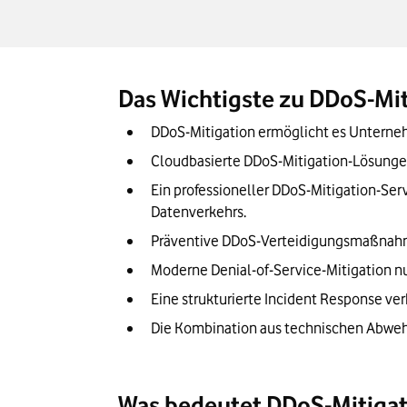
Cloudbasierte Denial-of-Service-Mitigat
Incident Response bei DDoS-Angriffen
Checkliste beim Vorgehen gegen DoS- u
Das Wichtigste zu DDoS-Mit
Unser Fazit: Eine gute DDoS-Mitigation k
DDoS-Mitigation ermöglicht es Unterne
Cloudbasierte DDoS-Mitigation-Lösungen
Ein professioneller DDoS-Mitigation-S
Datenverkehrs.
Präventive DDoS-Verteidigungsmaßnahmen
Moderne Denial-of-Service-Mitigation nu
Eine strukturierte Incident Response ve
Die Kombination aus technischen Abweh
Was bedeutet DDoS-Mitigat