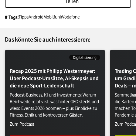
Teilen
Tipps
Android
Mobilfunk
Vodafone
# Tags:
Das könnte Sie auch interessieren:
Digitalisierung
Recap 2025 mit Philipp Westermeyer:
Trading C
Über Podcast-Umsätze, AI-Skepsis und
um Gradi
die neue Sport-Leidenschaft
Deals – m
Podcast-Business, KI und Investments: Warum 
Sammelkart
Reichweite relativ ist, was hinter GEO steckt und 
die Karten
wieso Events 2026 boomen – plus Einblicke zu 
machen Too
Fitness, Ethik und kontroversen Gästen.
Pandemie u
besten Trad
Verlasse Vodafone Webseite: Zum Podcast
Verlasse V
Zum Podcast
Zum Podca