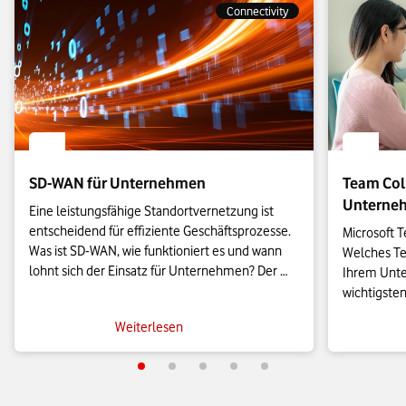
Connectivity
SD-WAN für Unternehmen
Team Coll
Unterne
Eine leistungsfähige Standortvernetzung ist 
entscheidend für effiziente Geschäftsprozesse. 
Microsoft T
Was ist SD-WAN, wie funktioniert es und wann 
Welches Tea
lohnt sich der Einsatz für Unternehmen? Der 
Ihrem Unte
Artikel erklärt Technik, Einsatzszenarien, Kosten 
wichtigsten
und Vorteile – kompakt und verständlich. Hier 
bekanntest
Weiterlesen
informieren!
bei Funktio
achten soll