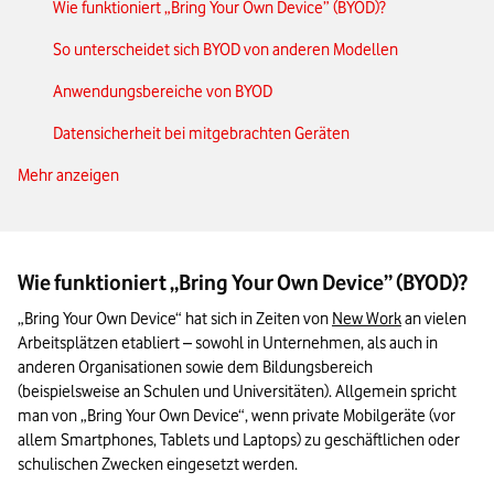
Wie funktioniert „Bring Your Own Device” (BYOD)?
So unterscheidet sich BYOD von anderen Modellen
Anwendungsbereiche von BYOD
Datensicherheit bei mitgebrachten Geräten
Mehr anzeigen
Vorteile des „Bring Your Own Device“Ansatzes
Voraussetzungen und Herausforderungen für BYOD
Das Wichtigste zum Thema „Private Geräte im Betrieb“ in
Wie funktioniert „Bring Your Own Device” (BYOD)?
Kürze
„Bring Your Own Device“ hat sich in Zeiten von 
New Work
 an vielen 
Arbeitsplätzen etabliert – sowohl in Unternehmen, als auch in 
anderen Organisationen sowie dem Bildungsbereich 
(beispielsweise an Schulen und Universitäten). Allgemein spricht 
man von „Bring Your Own Device“, wenn private Mobilgeräte (vor 
allem Smartphones, Tablets und Laptops) zu geschäftlichen oder 
schulischen Zwecken eingesetzt werden.