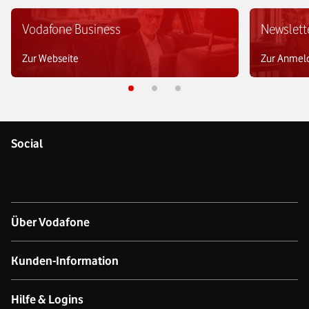
Vodafone Business
Newslett
Zur Webseite
Zur Anmel
Social
Über Vodafone
Über das Unternehmen
Kunden-Information
Unsere Netze
Kontakt für Geschäftskund:innen
Hilfe & Logins