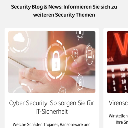
geschützt sind.
Security Blog & News: Informieren Sie sich zu
Mobile Expense Management (MEM):
MEM sammelt Daten
weiteren Security Themen
zur Gerätenutzung und trackt die Ausgaben, die mit Ihren
Geräten verbunden sind.
Mobile Information Management (MIM):
Damit können Sie
Ihre mobilen Geräte remote auf Datenbanken und Cloud-
Storages zugreifen lassen. Mit MIM regeln Sie die Zugriffe
zentral.
Cyber Security: So sorgen Sie für
Virens
IT-Sicherheit
Wir stelle
Ihre S
Welche Schäden Trojaner, Ransomware und