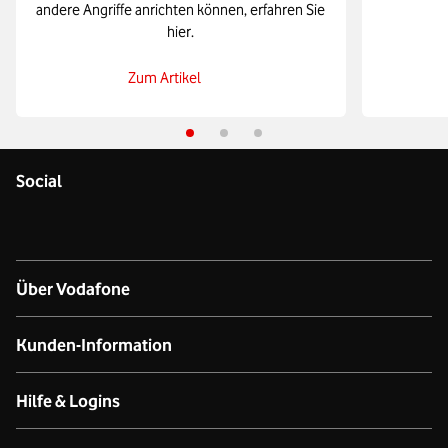
andere Angriffe anrichten können, erfahren Sie
hier.
Zum Artikel
Social
Über Vodafone
Über das Unternehmen
Kunden-Information
Unsere Netze
Kontakt für Geschäftskunden
Hilfe & Logins
Unser Purpose
Business Premium Stores