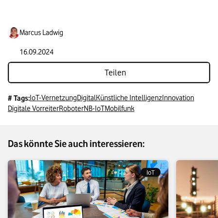
Marcus Ladwig
16.09.2024
Teilen
IoT-Vernetzung
Digital
Künstliche Intelligenz
Innovation
# Tags:
Digitale Vorreiter
Roboter
NB-IoT
Mobilfunk
Das könnte Sie auch interessieren:
IoT