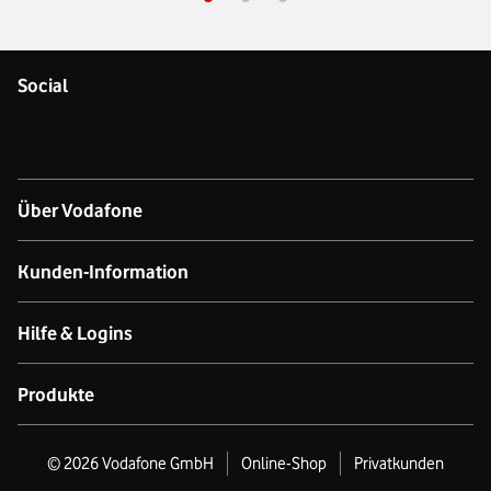
Social
Über Vodafone
Über das Unternehmen
Kunden-Information
Unsere Netze
Kontakt für Geschäftskund:innen
Hilfe & Logins
Netzabdeckung Mobilfunk
Kontakt für Privatkund:innen
Produkt- & technischer Support
Produkte
Verfügbarkeit Festnetz
Datenschutz
Online-Hilfe
GigaCube
©
2026
Vodafone GmbH
Online-Shop
Privatkunden
Nachhaltigkeit
Business Premium Stores
Produktinformationsblätter