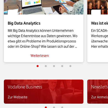
Big Data Analytics
Was ist 
Mit Big Data Analytics können Unternehmen 
Ein SCADA-
wichtige Erkenntnisse aus Daten gewinnen. Wo 
Werkzeugen,
etwa gibt es Probleme im Produktionsprozess 
überwachen
oder im Online-Shop? Wie lassen sich auf der 
Hier erhalt
Basis von Daten Verkaufspreise optimieren? 
über SCADA
Weiterlesen
Diese und weitere Fragen beantworten Big-
über die Fu
Data-Analyseverfahren.
Einsatzmög
Vodafone Business
Newslett
Zur Webseite
Zur Anmel