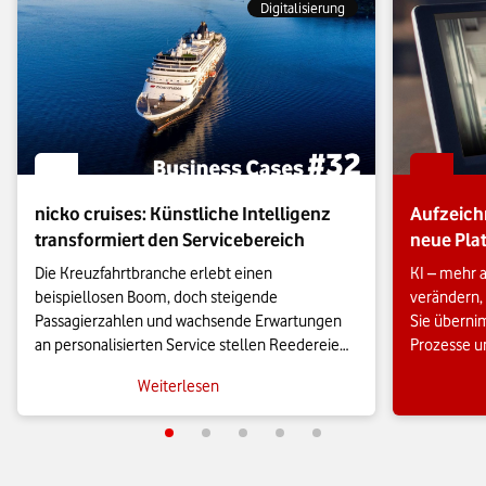
Digitalisierung
nicko cruises: Künstliche Intelligenz
Aufzeich
transformiert den Servicebereich
neue Plat
Die Kreuzfahrtbranche erlebt einen 
KI – mehr a
beispiellosen Boom, doch steigende 
verändern, 
Passagierzahlen und wachsende Erwartungen 
Sie überni
an personalisierten Service stellen Reedereien 
Prozesse un
vor neue Herausforderungen. Gäste von heute 
Microsoft 3
Weiterlesen
erwarten schnelle, reibungslose 
Security un
Kommunikation auf allen Kanälen, rund um die 
Plattform.
Uhr und in hoher Qualität. Wie KI-gestützte 
Technologien im Servicebereich genau das 