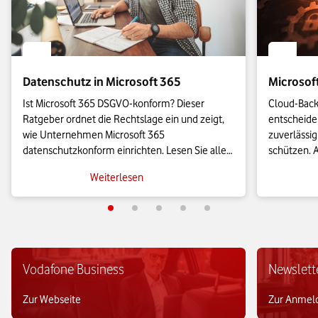
Datenschutz in Microsoft 365
Microsof
Ist Microsoft 365 DSGVO-konform? Dieser 
Cloud-Back-
Ratgeber ordnet die Rechtslage ein und zeigt, 
entscheiden
wie Unternehmen Microsoft 365 
zuverlässig
datenschutzkonform einrichten. Lesen Sie alles 
schützen. A
Wichtige über die EU-Datengrenze, den 
Back-up-Lös
Weiterlesen
Auftragsverarbeitungsvertrag und zu konkreten 
Unternehme
Einstellungen für Diagnosedaten und 
abzusicher
Verschlüsselung.
Vodafone Business
Newslett
Zur Webseite
Zur Anmel