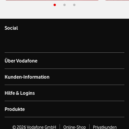
Social
Über Vodafone
Über das Unternehmen
Kunden-Information
Unsere Netze
Kontakt für Geschäftskund:innen
Hilfe & Logins
Netzabdeckung Mobilfunk
Kontakt für Privatkund:innen
Produkt- & technischer Support
Produkte
Verfügbarkeit Festnetz
Datenschutz
Online-Hilfe
GigaCube
©
2026
Vodafone GmbH
Online-Shop
Privatkunden
Nachhaltigkeit