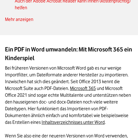
Auch der Adobe Acrobat Reader kann Ihnen (kostenpflichtig)
helfen
Mehr anzeigen
Alternative Online-Tools: Smallpdf, pdf2doc.com und
pdf24.org
Drittanbieter-Software für PC: WPS PDF zu Word
Ein PDF in Word umwandeln: Mit Microsoft 365 ein
PDF zu Word für den Mac: Lighten PDF Converter Master
Kinderspiel
PDF in Word einfügen: Das Wichtigste in Kürze
Bei früheren Versionen von Microsoft Word gab es nur wenige 
Importfilter, um Dateiformate anderer Hersteller zu importieren. 
Inzwischen hat sich dies geändert. Seit Office 2013 kennt die 
Microsoft Suite auch PDF-Dateien. 
Microsoft 365
 und Microsoft 
Office 2021 sind sogar echte Multitalente und unterstützen neben 
den hauseigenen doc- und docx-Dateien noch viele weitere 
Dateitypen. Hier funktioniert das Importieren von PDF-
Dokumenten ähnlich einfach und komfortabel wie beispielsweise 
das Erstellen eines 
Inhaltsverzeichnisses unter Word
.

Wenn Sie also eine der neueren Versionen von Word verwenden, 