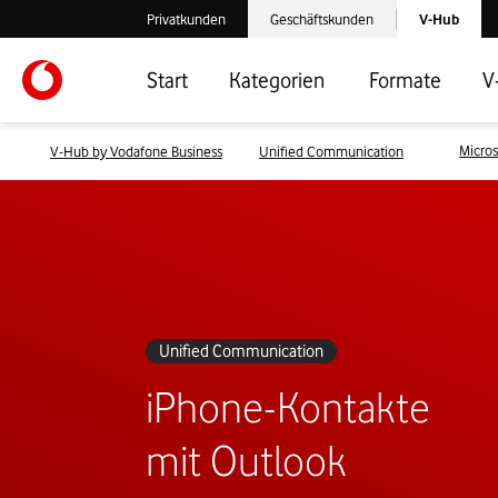
Laden der V-
Privatkunden
Geschäftskunden
V-Hub
Verlassen der V-Hub Webseite: Zum Privatkundenbereich
Verlassen der V-Hub Webseite: Zum 
Start
Kategorien
Formate
V
Micros
V-Hub by Vodafone Business
Unified Communication
Unified Communication
iPhone-Kontakte
mit Outlook