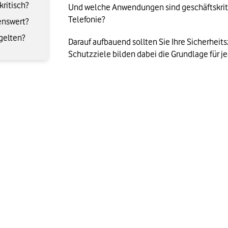
ritisch?
Und welche Anwendungen sind geschäftskriti
Telefonie?
enswert?
gelten?
Darauf aufbauend sollten Sie Ihre Sicherheitsz
Schutzziele bilden dabei die Grundlage für j
eispiel aus der Praxis
in Ausfall von ERP oder E-
ilE-Mail fallen nicht aus.