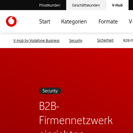
Laden der V-
Privatkunden
Geschäftskunden
V-Hub
Verlassen der V-Hub Webseite: Zum Privatkundenbereich
Verlassen der V-Hub Webseite: Zum 
Start
Kategorien
Formate
V
Sicherheit
V-Hub by Vodafone Business
Security
B2B-Fi
Security
B2B-
Firmennetzwerk