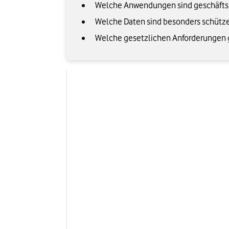
Welche Anwendungen sind geschäftsk
Welche Daten sind besonders schütz
Welche gesetzlichen Anforderungen 
Bedeutung im Netzwerk
B
Verfügbarkeit
Systeme und Anwendungen 
Ke
sind jederzeit erreichbar.
Ma
Vertraulichkeit