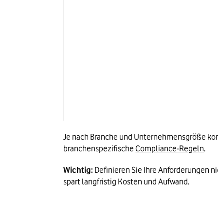
Nur berechtigte Personen 
S
haben Zugriff auf Daten.
g
Integrität
Daten bleiben korrekt und 
K
unverändert.
F
ma
Je nach Branche und Unternehmensgröße komm
branchenspezifische 
Compliance-Regeln
.
Wichtig:
 Definieren Sie Ihre Anforderungen ni
spart langfristig Kosten und Aufwand.