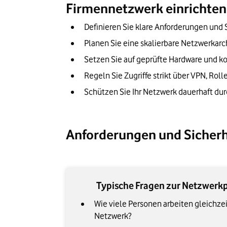
Firmennetzwerk einrichten:
Monitoring, Updates und kontinuierliche
Definieren Sie klare Anforderungen und 
Checkliste: Firmennetzwerk sicher in Be
Planen Sie eine skalierbare Netzwerkarc
Unser Fazit: Ein sicheres Firmennetzwerk
Setzen Sie auf geprüfte Hardware und kon
Regeln Sie Zugriffe strikt über VPN, Rol
Schützen Sie Ihr Netzwerk dauerhaft dur
Anforderungen und Sicherhe
Typische Fragen zur Netzwerk
Wie viele Personen arbeiten gleichzei
Netzwerk?