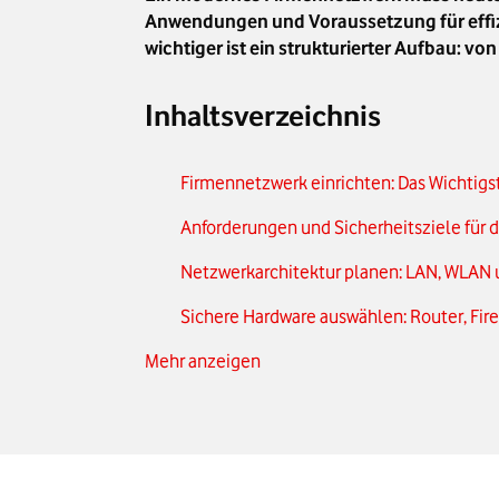
Anwendungen und Voraussetzung für effi
wichtiger ist ein strukturierter Aufbau: v
Inhaltsverzeichnis
Firmennetzwerk einrichten: Das Wichtigs
Anforderungen und Sicherheitsziele für 
Netzwerkarchitektur planen: LAN, WLAN
Sichere Hardware auswählen: Router, Fir
Mehr anzeigen
Benutzer- und Zugriffskontrollen einricht
Netzwerksegmentierung und Firewall-Re
Endgeräte absichern: Endpoint-Securit
Datensicherung und Back-up-Strategien