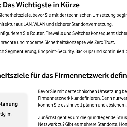
 Das Wichtigste in Kürze
 Sicherheitsprüfungen durchführen
Sicherheitsziele, bevor Sie mit der technischen Umsetzung begi
trieb nehmen und testen
hitektur aus LAN, WLAN und sicherer Standortvernetzung. 
 ist machbar
figurieren Sie Router, Firewalls und Switches konsequent sicher
lenrechte und moderne Sicherheitskonzepte wie Zero Trust. 
ch Segmentierung, Endpoint-Security, Back-ups und kontinuierli
itsziele für das Firmennetzwerk defin
Bevor Sie mit der technischen Umsetzung begi
Firmennetzwerk klar definieren. Denn nur wenn
planung
können Sie es sinnvoll planen und absichern.
tig im
Zunächst geht es um die grundlegende Struktu
Netzwerk zu? Gibt es mehrere Standorte, Hom