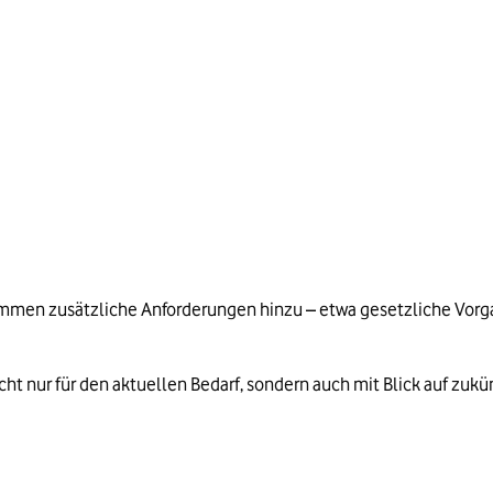
chutz von Kundendaten sind 
eschützt.
eine Manipulation von 
inanzdaten werden nicht 
nipuliert.
en zusätzliche Anforderungen hinzu – etwa gesetzliche Vorgab
cht nur für den aktuellen Bedarf, sondern auch mit Blick auf zuk