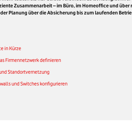
ziente Zusammenarbeit – im Büro, im Homeoffice und über
on der Planung über die Absicherung bis zum laufenden Betrie
te in Kürze
das Firmennetzwerk definieren
 und Standortvernetzung
ewalls und Switches konfigurieren
en (VPN, Zero Trust, Rollenrechte)
geln konfigurieren
y und Gerätemanagement einrichten
 implementieren