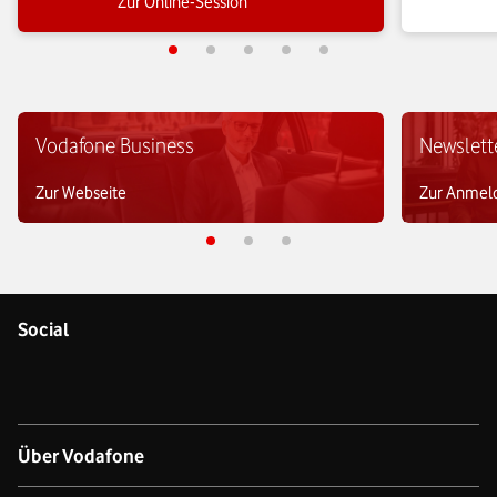
Zur Online-Session
wann sie di
Unternehmen sicher, schnell und skalierbar 
verbunden.
Vodafone Business
Newslett
Zur Webseite
Zur Anmel
Social
Über Vodafone