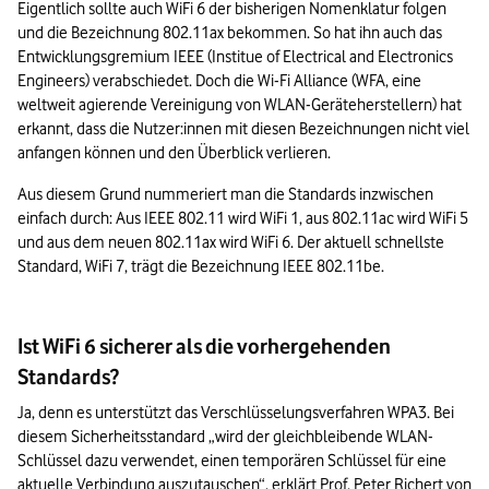
Eigentlich sollte auch WiFi 6 der bisherigen Nomenklatur folgen 
und die Bezeichnung 802.11ax bekommen. So hat ihn auch das 
Entwicklungsgremium IEEE (Institue of Electrical and Electronics 
Engineers) verabschiedet. Doch die Wi-Fi Alliance (WFA, eine 
weltweit agierende Vereinigung von WLAN-Geräteherstellern) hat 
erkannt, dass die Nutzer:innen mit diesen Bezeichnungen nicht viel 
anfangen können und den Überblick verlieren.
Aus diesem Grund nummeriert man die Standards inzwischen 
einfach durch: Aus IEEE 802.11 wird WiFi 1, aus 802.11ac wird WiFi 5 
und aus dem neuen 802.11ax wird WiFi 6. Der aktuell schnellste 
Standard, WiFi 7, trägt die Bezeichnung IEEE 802.11be.
Ist WiFi 6 sicherer als die vorhergehenden
Standards?
Ja, denn es unterstützt das Verschlüsselungsverfahren WPA3. Bei 
diesem Sicherheitsstandard „wird der gleichbleibende WLAN-
Schlüssel dazu verwendet, einen temporären Schlüssel für eine 
aktuelle Verbindung auszutauschen“, erklärt Prof. Peter Richert von 