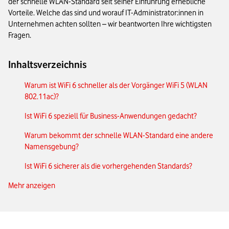
der schnelle WLAN-Standard seit seiner Einführung erhebliche
Vorteile. Welche das sind und worauf IT-Administrator:innen in
Unternehmen achten sollten – wir beantworten Ihre wichtigsten
Fragen.
Inhaltsverzeichnis
Warum ist WiFi 6 schneller als der Vorgänger WiFi 5 (WLAN
802.11ac)?
Ist WiFi 6 speziell für Business-Anwendungen gedacht?
Warum bekommt der schnelle WLAN-Standard eine andere
Namensgebung?
Ist WiFi 6 sicherer als die vorhergehenden Standards?
Mehr anzeigen
Was muss ich bei der Installation von WiFi-6-Access-Points
beachten?
Wie spielen 5G und WiFi 6 zusammen?