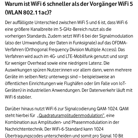
Warum ist WiFi 6 schneller als der Vorgänger WiFi 5
(WLAN 802.11ac)?
Der auffälligste Unterschied zwischen WiFi 5 und 6 ist, dass WiFi 6 
eine größere Kanalbreite im 5-GHz-Bereich nutzt als die 
vorherigen Standards. Zudem setzt WiFi 6 bei der Signalmodulation 
(also der Umwandlung der Daten in Funksignale) auf das OFDMA-
Verfahren (Orthogonal Frequency Division Mul­tiple Access). Das 
Verfahren wird auch im 4G- und LTE-Mobilfunk genutzt und sorgt 
für weniger Overhead sowie eine niedrigere Latenz. Die 
Auswirkungen spüren Nutzer:innen vor allem dann, wenn mehrere 
Geräte im selben Netz unterwegs sind – beispielsweise an 
öffentlichen Einrichtungen wie Flughäfen oder (im Falle von IoT-
Geräten) in industriellen Anwendungen. Der Datenverkehr läuft mit 
WiFi 6 stabiler.
Darüber hinaus nutzt WiFi 6 zur Signalcodierung QAM-1024. QAM 
steht hierbei für  
„Quadraturamplitudenmodulation”
, eine 
Kombination aus Amplituden- und Phasenmodulation in der 
Nachrichtentechnik. Der WiFi-6-Standard kann 1024 
Übertragungscodes unterscheiden und somit pro Signal 10 Bit 