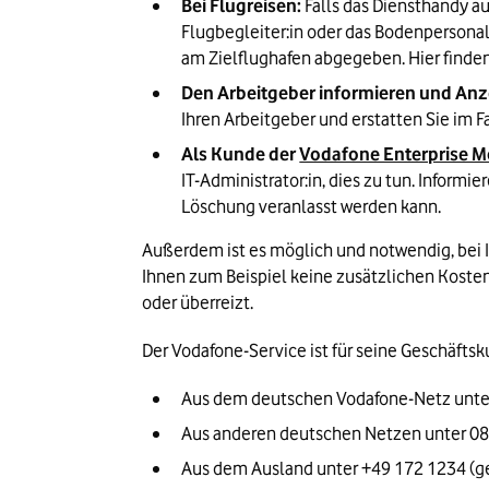
Bei Flugreisen:
 Falls das Diensthandy au
Flugbegleiter:in oder das Bodenpersonal a
am Zielflughafen abgegeben. Hier finden
Den Arbeitgeber informieren und Anze
Ihren Arbeitgeber und erstatten Sie im F
Als Kunde der 
Vodafone Enterprise 
IT-Administrator:in, dies zu tun. Inform
Löschung veranlasst werden kann.
Außerdem ist es möglich und notwendig, bei I
Ihnen zum Beispiel keine zusätzlichen Kosten
oder überreizt.
Der Vodafone-Service ist für seine Geschäftsk
Aus dem deutschen Vodafone-Netz unter
Aus anderen deutschen Netzen unter 08
Aus dem Ausland unter +49 172 1234 (g