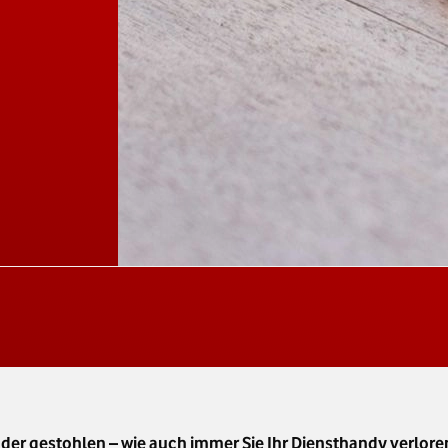
der gestohlen – wie auch immer Sie Ihr Diensthandy verloren 