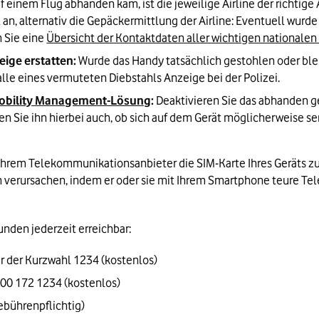
f einem Flug abhanden kam, ist die jeweilige Airline der richtige
n, alternativ die Gepäckermittlung der Airline: Eventuell wurde d
 Sie eine 
Übersicht der Kontaktdaten aller wichtigen nationalen 
ige erstatten:
 Wurde das Handy tatsächlich gestohlen oder ble
alle eines vermuteten Diebstahls Anzeige bei der Polizei.
Mobility Management-Lösung
:
 Deaktivieren Sie das abhanden g
ieren Sie ihn hierbei auch, ob sich auf dem Gerät möglicherweise 
hrem Telekommunikationsanbieter die SIM-Karte Ihres Geräts zu sp
 verursachen, indem er oder sie mit Ihrem Smartphone teure Telef
unden jederzeit erreichbar:
 der Kurzwahl 1234 (kostenlos)
00 172 1234 (kostenlos)
ebührenpflichtig)