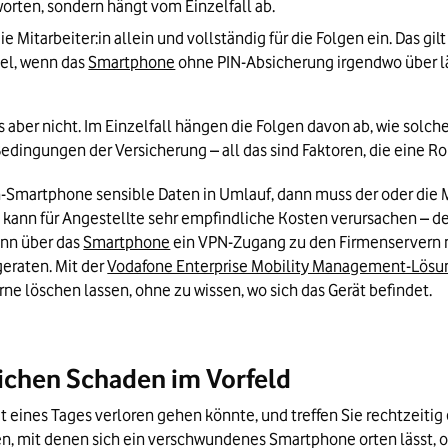
tworten, sondern hängt vom Einzelfall ab.
ie Mitarbeiter:in allein und vollständig für die Folgen ein. Das gi
el, wenn das 
Smartphone
 ohne PIN-Absicherung irgendwo über lä
aber nicht. Im Einzelfall hängen die Folgen davon ab, wie solch
edingungen der Versicherung – all das sind Faktoren, die eine Rol
n-Smartphone sensible Daten in Umlauf, dann muss der oder die Mi
kann für Angestellte sehr empfindliche Kosten verursachen – de
nn über das 
Smartphone
 ein VPN-Zugang zu den Firmenservern m
eraten. Mit der 
Vodafone Enterprise Mobility Management-Lösu
rne löschen lassen, ohne zu wissen, wo sich das Gerät befindet.
ichen Schaden im Vorfeld
t eines Tages verloren gehen könnte, und treffen Sie rechtzeiti
n, mit denen sich ein verschwundenes Smartphone orten lässt, o