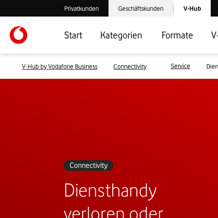
Laden der V-
Privatkunden
Geschäftskunden
V-Hub
Verlassen der V-Hub Webseite: Zum Privatkundenbereich
Verlassen der V-Hub Webseite: Zum 
Start
Kategorien
Formate
V
Service
V-Hub by Vodafone Business
Connectivity
Dien
Connectivity
Diensthandy
verloren oder