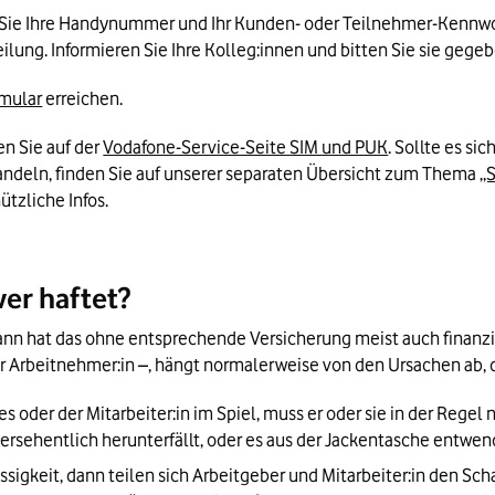
n Sie Ihre Handynummer und Ihr Kunden- oder Teilnehmer-Kennwo
eilung. Informieren Sie Ihre Kolleg:innen und bitten Sie sie gege
mular
 erreichen.
 Sie auf der 
Vodafone-Service-Seite SIM und PUK
. Sollte es si
andeln, finden Sie auf unserer separaten Übersicht zum Thema 
„
nützliche Infos.
wer haftet?
ann hat das ohne entsprechende Versicherung meist auch finanzi
rbeitnehmer:in –, hängt normalerweise von den Ursachen ab, d
des oder der Mitarbeiter:in im Spiel, muss er oder sie in der Rege
versehentlich herunterfällt, oder es aus der Jackentasche entwen
sigkeit, dann teilen sich Arbeitgeber und Mitarbeiter:in den Scha