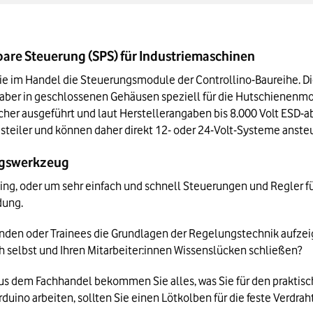
are Steuerung (SPS) für Industriemaschinen
 Sie im Handel die Steuerungsmodule der Controllino-Baureihe. D
ber in geschlossenen Gehäusen speziell für die Hutschienenmont
cher ausgeführt und laut Herstellerangaben bis 8.000 Volt ESD-a
steiler und können daher direkt 12- oder 24-Volt-Systeme anste
ungswerkzeug
yping, oder um sehr einfach und schnell Steuerungen und Regler für 
dung.
nden oder Trainees die Grundlagen der Regelungstechnik aufzei
ch selbst und Ihren Mitarbeiter:innen Wissenslücken schließen?
us dem Fachhandel bekommen Sie alles, was Sie für den praktisch
duino arbeiten, sollten Sie einen Lötkolben für die feste Verdra