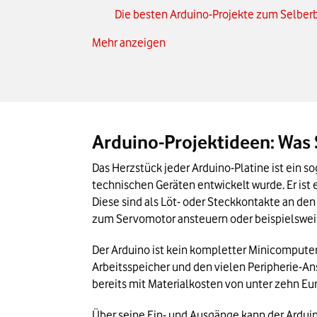
Die besten Arduino-Projekte zum Selberb
Mehr anzeigen
Arduino Uno & Micro – welches Board pas
Das Wichtigste zu Arduino-Projekten in K
Arduino-Projektideen: Was
Das Herzstück jeder Arduino-Platine ist ein s
technischen Geräten entwickelt wurde. Er ist 
Diese sind als Löt- oder Steckkontakte an de
zum Servomotor ansteuern oder beispielswei
Der Arduino ist kein kompletter Minicomputer
Arbeitsspeicher und den vielen Peripherie-Ans
bereits mit Materialkosten von unter zehn Eur
Über seine Ein- und Ausgänge kann der Ardui