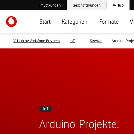
Laden der V-
Privatkunden
Geschäftskunden
V-Hub
Verlassen der V-Hub Webseite: Zum Privatkundenbereich
Verlassen der V-Hub Webseite: Zum 
Start
Kategorien
Formate
V
Service
V-Hub by Vodafone Business
IoT
Arduino-Proje
IoT
Arduino-Projekte: