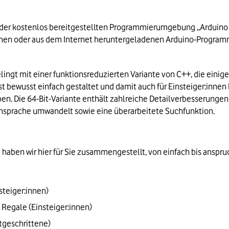
 der kostenlos bereitgestellten Programmierumgebung „Arduino I
benen oder aus dem Internet heruntergeladenen Arduino-Programm
elingt mit einer funktionsreduzierten Variante von C++, die einig
bewusst einfach gestaltet und damit auch für Einsteiger:innen le
en. Die 64-Bit-Variante enthält zahlreiche Detailverbesserungen
nsprache umwandelt sowie eine überarbeitete Suchfunktion.
haben wir hier für Sie zusammengestellt, von einfach bis anspru
steiger:innen)
Regale (Einsteiger:innen)
tgeschrittene)