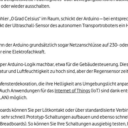
 oder wieder ausschalten.
ler „0 Grad Celsius“ im Raum, schickt der Arduino – bei entspre
t der Ultraschall-Sensor des autonomen Transportroboters ein Hin
n der Arduino grundsätzlich sogar Netzanschlüsse auf 230- oder
r eine Elektrofachkraft.
per Arduino-Logik machbar, etwa für die Gebäudesteuerung. Diese
r und Luftfeuchtigkeit zu hoch sind, aber der Regensensor zei
ufensterdekoration, die ihre Helligkeit ans Umgebungslicht anpasst
 Auch Anwendungen für das 
Internet of Things
 (IoT) sind dank e
LAN) möglich.
Boards können Sie per Lötkontakt oder über standardisierte Verb
 sehr schnell Prototyp-Schaltungen aufbauen und ebenso schnell
readboards). So können Sie Ihre Schaltungen ausgiebig testen, b