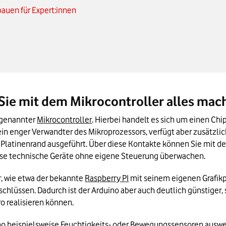
auen für Expert:innen
st zu Ihrem Projekt?
ürze
 Sie mit dem Mikrocontroller alles ma
ogenannter 
Mikrocontroller
. Hierbei handelt es sich um einen Chip
ein enger Verwandter des Mikroprozessors, verfügt aber zusätzlic
n Platinenrand ausgeführt. Über diese Kontakte können Sie mit de
se technische Geräte ohne eigene Steuerung überwachen.
, wie etwa der bekannte 
Raspberry PI
 mit seinem eigenen Grafik
chlüssen. Dadurch ist der Arduino aber auch deutlich günstiger, 
o realisieren können.
no beispielsweise Feuchtigkeits- oder Bewegungssensoren auswer