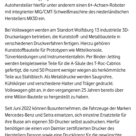
Autohersteller hierfür unter anderem einen 6+-Achsen-Roboter 
mit integrierter MIG/CMT-Schweißmaschine des niederländischen 
Herstellers MX3D ein.
Bei Volkswagen werden am Standort Wolfsburg 13 industrielle 3D-
Druckanlagen betrieben, die Kunststoff- und Metallbauteile in 
verschiedenen Druckverfahren fertigen. Hierzu gehören 
Kunststoffbauteile für Prototypen wie Mittelkonsole, 
Türverkleidungen und Instrumententafeln. Per Binder-Jetting 
werden beispielsweise Teile für die A-Säule des T-Roc-Cabrios 
gefertigt, die rund 50 Prozent weniger wiegen als herkömmliche 
Teile aus Stahlblech. Als Metalldrucke werden Saugrohre, 
Kühlkörper und verschiedene Halter und Träger gedruckt. 
Volkswagen gibt an, in den vergangenen 25 Jahren bereits über 
eine Million Bauteile so hergestellt zu haben.
Seit Juni 2022 können Busunternehmen, die Fahrzeuge der Marken 
Mercedes-Benz und Setra einsetzen, sich einzelne Ersatzteile für 
ihre Busse am eigenen 3D-Drucker selbst ausdrucken. Hierfür 
benötigen sie einen von Daimler zertifizierten Drucker des 
Herstellers Farsoon sowie eine Drucklizenz für die gewünschte 