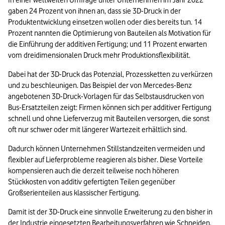
In einer weltweiten Umfrage unter Unternehmen im Jahr 2022 
gaben 24 Prozent von ihnen an, dass sie 3D-Druck in der 
Produktentwicklung einsetzen wollen oder dies bereits tun. 14 
Prozent nannten die Optimierung von Bauteilen als Motivation für 
die Einführung der additiven Fertigung; und 11 Prozent erwarten 
vom dreidimensionalen Druck mehr Produktionsflexibilität.
Dabei hat der 3D-Druck das Potenzial, Prozessketten zu verkürzen 
und zu beschleunigen. Das Beispiel der von Mercedes-Benz 
angebotenen 3D-Druck-Vorlagen für das Selbstausdrucken von 
Bus-Ersatzteilen zeigt: Firmen können sich per additiver Fertigung 
schnell und ohne Lieferverzug mit Bauteilen versorgen, die sonst 
oft nur schwer oder mit längerer Wartezeit erhältlich sind.
Dadurch können Unternehmen Stillstandzeiten vermeiden und 
flexibler auf Lieferprobleme reagieren als bisher. Diese Vorteile 
kompensieren auch die derzeit teilweise noch höheren 
Stückkosten von additiv gefertigten Teilen gegenüber 
Großserienteilen aus klassischer Fertigung.
Damit ist der 3D-Druck eine sinnvolle Erweiterung zu den bisher in 
der Industrie eingesetzten Bearbeitungsverfahren wie Schneiden, 