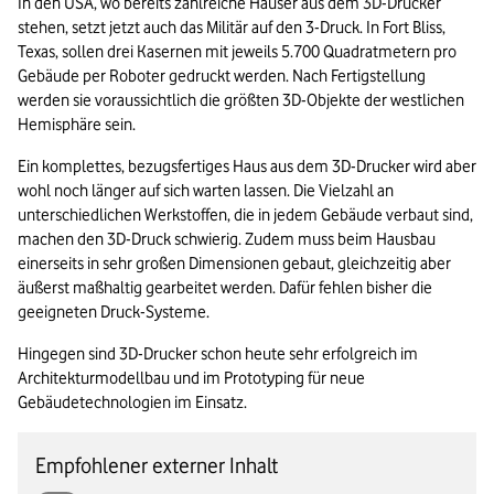
In den USA, wo bereits zahlreiche Häuser aus dem 3D-Drucker 
stehen, setzt jetzt auch das Militär auf den 3-Druck. In Fort Bliss, 
Texas, sollen drei Kasernen mit jeweils 5.700 Quadratmetern pro 
Gebäude per Roboter gedruckt werden. Nach Fertigstellung 
werden sie voraussichtlich die größten 3D-Objekte der westlichen 
Hemisphäre sein.
Ein komplettes, bezugsfertiges Haus aus dem 3D-Drucker wird aber 
wohl noch länger auf sich warten lassen. Die Vielzahl an 
unterschiedlichen Werkstoffen, die in jedem Gebäude verbaut sind, 
machen den 3D-Druck schwierig. Zudem muss beim Hausbau 
einerseits in sehr großen Dimensionen gebaut, gleichzeitig aber 
äußerst maßhaltig gearbeitet werden. Dafür fehlen bisher die 
geeigneten Druck-Systeme.
Hingegen sind 3D-Drucker schon heute sehr erfolgreich im 
Architekturmodellbau und im Prototyping für neue 
Gebäudetechnologien im Einsatz.
Empfohlener externer Inhalt