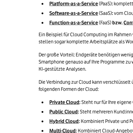
Platform-as-a-Service
 (PaaS)
: 
komplett
Software-as-a-Service
 (SaaS)
:
 vom Clo
Function-as-a-Service
 (FaaS)
 bzw. 
Cont
Ein Beispiel für Cloud Computing im Rahmen v
stellen sogar komplette Arbeitsplätze als Wo
Der große Vorteil: Endgeräte benötigen wenig
Smartphone genauso auf Ihre Programme zu wi
KI‑gestützte Analysen.
Die Verbindung zur Cloud kann verschlüsselt 
folgenden Formen der Cloud:
Private Cloud
:
 Steht nur für Ihre eige
Public Cloud
:
 Steht mehreren Kund:inn
Hybrid Cloud
:
 Kombiniert Private und P
Multi-Cloud
:
 Kombiniert Cloud-Angebo