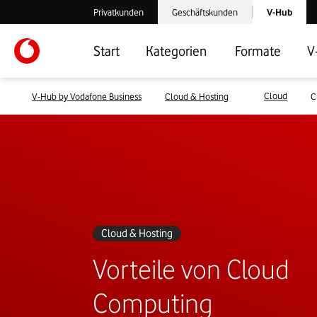
Laden der V-
Privatkunden
Geschäftskunden
V-Hub
Verlassen der V-Hub Webseite: Zum Privatkundenbereich
Verlassen der V-Hub Webseite: Zum 
Start
Kategorien
Formate
V
Cloud
V-Hub by Vodafone Business
Cloud & Hosting
C
Cloud & Hosting
Vorteile von Cloud
Computing