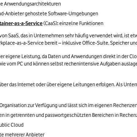
e Anwendungsarchitekturen
ud-Anbieter gehostete Software-Umgebungen
ainer-as-a-Service
 (CaaS)
:
 einzelne Funktionen
on SaaS, das in Unternehmen sehr häufig verwendet wird, ist et
rkplace‑as‑a‑Service bereit – inklusive Office‑Suite, Speicher
er eigene Leistung, da Daten und Anwendungen direkt in der Clou
e vom PC und können selbst rechenintensive Aufgaben auslager
über das Internet oder über eigene Leitungen erfolgen. Als Unt
ne Organisation zur Verfügung und lässt sich im eigenen Rechenze
en in getrennten und passwortgeschützten Bereichen in Rechenz
ublic Cloud
te mehrerer Anbieter