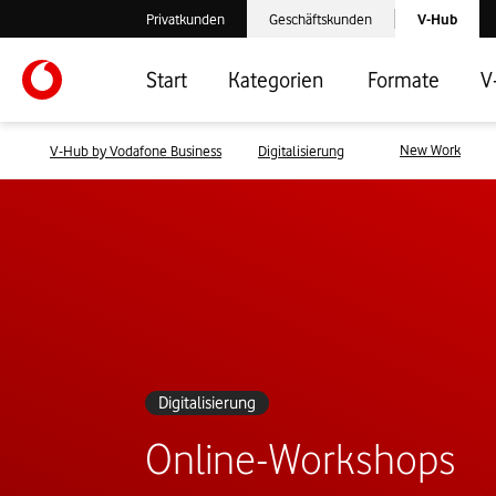
Laden der V-
Privatkunden
Geschäftskunden
V-Hub
Verlassen der V-Hub Webseite: Zum Privatkundenbereich
Verlassen der V-Hub Webseite: Zum 
Start
Kategorien
Formate
V
New Work
V-Hub by Vodafone Business
Digitalisierung
Digitalisierung
Online-Workshops