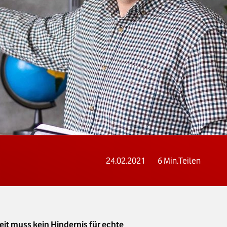
24.02.2021
6
Min.
Teilen
it muss kein Hindernis für echte