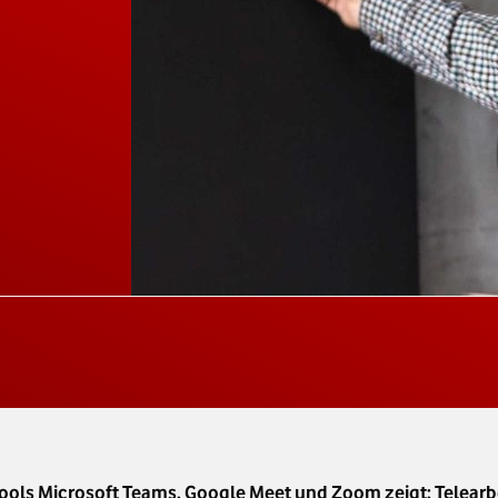
ools Microsoft Teams, Google Meet und Zoom zeigt: Telearbe