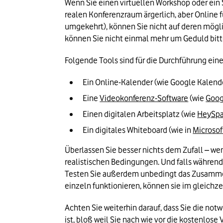
Wenn Sie einen virtuellen Workshop oder ein Se
realen Konferenzraum ärgerlich, aber Online f
umgekehrt), können Sie nicht auf deren mögl
können Sie nicht einmal mehr um Geduld bitte
Folgende Tools sind für die Durchführung ein
Ein Online-Kalender (wie Google Kalende
Eine 
Videokonferenz-Software
 (wie 
Goog
Einen digitalen Arbeitsplatz (wie 
HeySp
Ein digitales Whiteboard (wie in 
Microso
Überlassen Sie besser nichts dem Zufall – we
realistischen Bedingungen. Und falls während 
Testen Sie außerdem unbedingt das Zusammens
einzeln funktionieren, können sie im gleichz
Achten Sie weiterhin darauf, dass Sie die no
ist, bloß weil Sie nach wie vor die kostenlose 