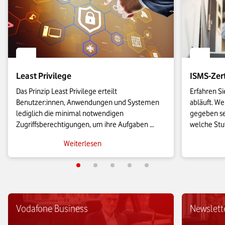
Least Privilege
ISMS-Zert
Das Prinzip Least Privilege erteilt 
Erfahren Si
Benutzer:innen, Anwendungen und Systemen 
abläuft. W
lediglich die minimal notwendigen 
gegeben se
Zugriffsberechtigungen, um ihre Aufgaben 
welche Stuf
auszuführen. Auf diese Weise können 
Nutzen hat
Weiterlesen
Unternehmen die Angriffsfläche für 
Zertifizier
Cyberbedrohungen erheblich reduzieren.
Beitrag.
Vodafone Business
Newslett