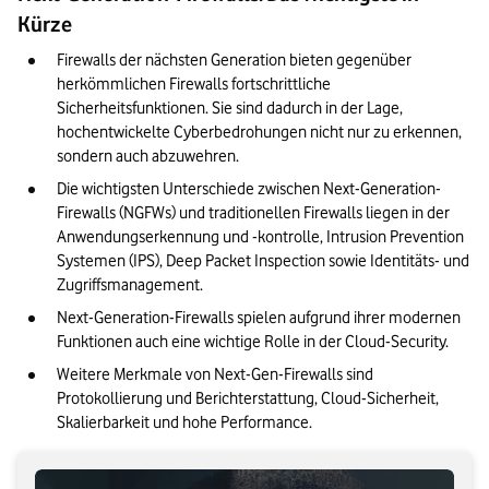
Kürze
Auswahlkriterien für die passende Next-Generation-Firewall
Firewalls der nächsten Generation bieten gegenüber 
NGFWs im Kontext von Compliance und Datenschutz
herkömmlichen Firewalls fortschrittliche 
Sicherheitsfunktionen. Sie sind dadurch in der Lage, 
Unser Fazit: Deswegen sind Next-Generation-Firewalls so
hochentwickelte Cyberbedrohungen nicht nur zu erkennen, 
wichtig für Unternehmen
sondern auch abzuwehren.
Die wichtigsten Unterschiede zwischen Next-Generation-
Firewalls (NGFWs) und traditionellen Firewalls liegen in der 
Anwendungserkennung und -kontrolle, Intrusion Prevention 
Systemen (IPS), Deep Packet Inspection sowie Identitäts- und 
Zugriffsmanagement.
Next-Generation-Firewalls spielen aufgrund ihrer modernen 
Funktionen auch eine wichtige Rolle in der Cloud-Security.
Weitere Merkmale von Next-Gen-Firewalls sind 
Protokollierung und Berichterstattung, Cloud-Sicherheit, 
Skalierbarkeit und hohe Performance.