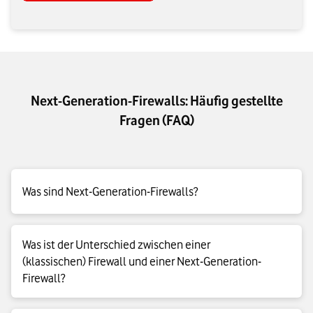
Next-Generation-Firewalls: Häufig gestellte
Fragen (FAQ)
Was sind Next-Generation-Firewalls?
Eine Next-Generation-Firewall (NGFW) ist eine moderne
Was ist der Unterschied zwischen einer
Firewall, die in ihrer Funktionsweise über die reine Prüfung von
(klassischen) Firewall und einer Next-Generation-
Ports und Protokollen hinausgeht. Sie analysiert den
Firewall?
Datenverkehr bis zur Anwendungsebene, nutzt Techniken wie
Deep Packet Inspection (DPI) und erkennt dadurch auch