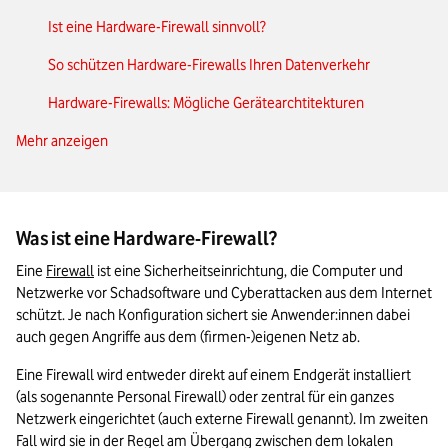
Ist eine Hardware-Firewall sinnvoll?
So schützen Hardware-Firewalls Ihren Datenverkehr
Hardware-Firewalls: Mögliche Gerätearchtitekturen
Mehr anzeigen
Die Vorteile von Hardware-Firewalls im Überblick
So wählen Sie die richtige Hardware-Firewall für Ihr
Unternehmen
Was ist eine Hardware-Firewall?
Router-Varianten/„Router mit Hardware-Firewall“
Eine 
Firewall
 ist eine Sicherheitseinrichtung, die Computer und 
Externe/Edge-Firewall & Platzierung
Netzwerke vor Schadsoftware und Cyberattacken aus dem Internet 
schützt. Je nach Konfiguration sichert sie Anwender:innen dabei 
Das Wichtigste zu Hardware-Firewalls in Kürze
auch gegen Angriffe aus dem (firmen-)eigenen Netz ab.
Eine Firewall wird entweder direkt auf einem Endgerät installiert 
(als sogenannte Personal Firewall) oder zentral für ein ganzes 
Netzwerk eingerichtet (auch externe Firewall genannt). Im zweiten 
Fall wird sie in der Regel am Übergang zwischen dem lokalen 