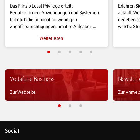
Das Prinzip Least Privilege erteilt 
Erfahren Si
Benutzer:innen, Anwendungen und Systemen 
abläuft. W
lediglich die minimal notwendigen 
gegeben se
Zugriffsberechtigungen, um ihre Aufgaben 
welche Stuf
auszuführen. Auf diese Weise können 
Nutzen hat
Weiterlesen
Unternehmen die Angriffsfläche für 
Zertifizier
Cyberbedrohungen erheblich reduzieren.
Beitrag.
Vodafone Business
Newslett
Zur Webseite
Zur Anmel
Social