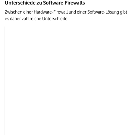
Unterschiede zu Software-Firewalls
Zwischen einer Hardware-Firewall und einer Software-Lösung gibt 
es daher zahlreiche Unterschiede: 
Hardware-Firewall
Software-Firewall
Läuft auf eigener Hardware mit 
Läuft auf nicht-exklu
eigenem Speicher am Übergang 
neben anderen An
zum lokalen Netzwerk
Kann eingehende Datenpakete 
Untersucht Datenpak
analysieren und gegebenenfalls 
Netzwerk
filtern (Paketfilter), bevor diese die 
Netzwerk-Hardware oder Endgeräte 
Verfügt über eine hohe 
Arbeitet im Hintergr
erreichen
Rechenleistung, die auch 
dabei nur einen klein
aufwändige Analyseverfahren 
Rechenleistung der H
möglich macht – zum Beispiel Deep 
der sie installiert ist
Funktioniert als geschlossenes 
Kann durch Sicherhei
Packet Inspection mit 
künstlicher 
Prozesse auf demsel