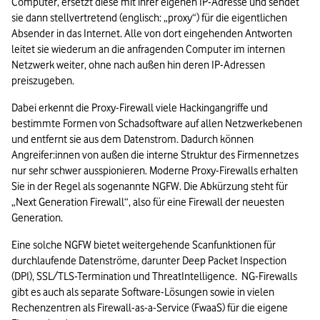
Computer, ersetzt diese mit ihrer eigenen IP-Adresse und sendet 
sie dann stellvertretend (englisch: „proxy“) für die eigentlichen 
Absender in das Internet. Alle von dort eingehenden Antworten 
leitet sie wiederum an die anfragenden Computer im internen 
Netzwerk weiter, ohne nach außen hin deren IP-Adressen 
preiszugeben.  
Dabei erkennt die Proxy-Firewall viele Hackingangriffe und 
bestimmte Formen von Schadsoftware auf allen Netzwerkebenen 
und entfernt sie aus dem Datenstrom. Dadurch können 
Angreifer:innen von außen die interne Struktur des Firmennetzes 
nur sehr schwer ausspionieren. Moderne Proxy-Firewalls erhalten 
Sie in der Regel als sogenannte NGFW. Die Abkürzung steht für 
„Next Generation Firewall“, also für eine Firewall der neuesten 
Generation.  
Eine solche NGFW bietet weitergehende Scanfunktionen für 
durchlaufende Datenströme, darunter Deep Packet Inspection 
(DPI), SSL/TLS-Termination und ThreatIntelligence.  NG-Firewalls 
gibt es auch als separate Software-Lösungen sowie in vielen 
Rechenzentren als Firewall-as-a-Service (FwaaS) für die eigene 