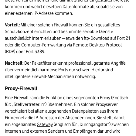
diese von einer internen und damit als sicher eingestuften Adresse 
kommen und wehrt dieselben Datenformate ab, sobald sie von 
einer externen IP-Adresse kommen.  
Vorteil:
 Mit einer solchen Firewall können Sie ein gestaffeltes 
Schutzkonzept errichten und bestimmte sensible Dienste 
ausschließlich intern erlauben – etwa den ftp-Download auf Port 21 
oder die Computer-Fernwartung via Remote Desktop Protocol 
(RDP) über Port 3389. 
Nachteil:
 Der Paketfilter erkennt professionell getarnte Angriffe 
über vermeintlich harmlose Ports nur schwer. Hierfür sind 
intelligentere Firewall-Mechanismen notwendig. 
Proxy-Firewall  
Eine Firewall kann die Funktion eines sogenannten Proxy (Englisch 
für: „Stellvertreter:in“) übernehmen. Ein solcher Proxyserver 
verschleiert bei allen ausgehenden Datenpaketen aus Ihrem 
Firmennetz die IP-Adressen der Absender:innen. Sie stellt damit 
ein sogenanntes 
Gateway
 (englisch für „Durchgangstor“) zwischen 
internen und externen Sendern und Empfängern dar und wird 