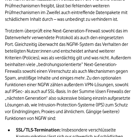
Prüfmechanismen freigibt, lässt bei fehlenden weiteren 
Prüfmechanismen im Zweifel auch eintreffende Datenpakete mit 
schädlichem Inhalt durch – was unbedingt zu verhindern ist. 
Trotzdem überprüft eine Next-Generation-Firewall sowohl das im 
Datenverkehr verwendete Protokoll als auch den eingesetzten 
Port. Gleichzeitig überwacht das NGFW-System das Verhalten der 
beteiligten Nutzer:innen und entscheidet anhand weiterer 
Kriterien (Policies), was als verdächtig gilt und was nicht. Außerdem 
beinhalten viele „bedrohungsorientierte” Next-Generation-
Firewalls sowohl einen Virenschutz als auch Mechanismen gegen 
Spam, anstößige Inhalte und einiges mehr. Zu den optionalen 
Funktionen einer NGFW zählen außerdem VPN-Lösungen, sowohl 
auf IPSec- als auch auf SSL-Basis. In der Summe lösen Firewalls der 
„nächsten Generation“ also sukzessive bislang einzeln aufgesetzte 
Lösungen ab, wie Intrusion-Protection-Systeme (IPS) zum Schutz 
vor Eindringlingen, Proxies und ähnlichem. Gängige (weitere) 
Funktionen von NGFW sind: 
SSL/TLS-Termination:
 Insbesondere verschlüsselte 
Kommunikation lässt sich nur schwerlich auf schädlichen 