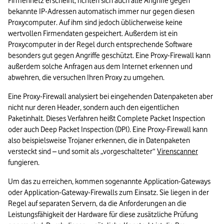
Firmennetz erscheint, richten sich auch alle Angriffe gegen 
bekannte IP-Adressen automatisch immer nur gegen diesen 
Proxycomputer. Auf ihm sind jedoch üblicherweise keine 
wertvollen Firmendaten gespeichert. Außerdem ist ein 
Proxycomputer in der Regel durch entsprechende Software 
besonders gut gegen Angriffe geschützt. Eine Proxy-Firewall kann 
außerdem solche Anfragen aus dem Internet erkennen und 
abwehren, die versuchen Ihren Proxy zu umgehen.
Eine Proxy-Firewall analysiert bei eingehenden Datenpaketen aber 
nicht nur deren Header, sondern auch den eigentlichen 
Paketinhalt. Dieses Verfahren heißt Complete Packet Inspection 
oder auch Deep Packet Inspection (DPI). Eine Proxy-Firewall kann 
also beispielsweise Trojaner erkennen, die in Datenpaketen 
versteckt sind – und somit als „vorgeschalteter“ 
Virenscanner
fungieren. 
Um das zu erreichen, kommen sogenannte Application-Gateways 
oder Application-Gateway-Firewalls zum Einsatz. Sie liegen in der 
Regel auf separaten Servern, da die Anforderungen an die 
Leistungsfähigkeit der Hardware für diese zusätzliche Prüfung 