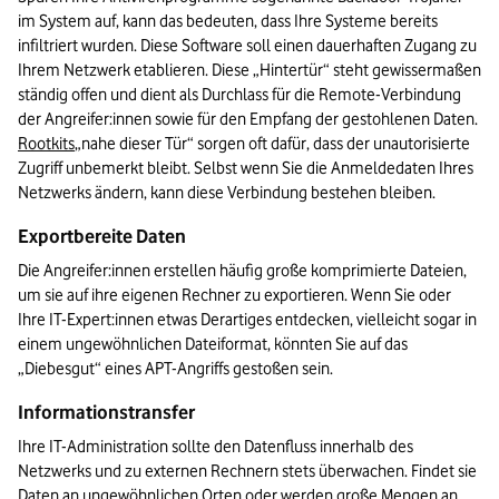
im System auf, kann das bedeuten, dass Ihre Systeme bereits 
infiltriert wurden. Diese Software soll einen dauerhaften Zugang zu 
Ihrem Netzwerk etablieren. Diese „Hintertür“ steht gewissermaßen 
ständig offen und dient als Durchlass für die Remote-Verbindung 
der Angreifer:innen sowie für den Empfang der gestohlenen Daten. 
Rootkits
„nahe dieser Tür“ sorgen oft dafür, dass der unautorisierte 
Zugriff unbemerkt bleibt. Selbst wenn Sie die Anmeldedaten Ihres 
Netzwerks ändern, kann diese Verbindung bestehen bleiben.
Exportbereite Daten
Die Angreifer:innen erstellen häufig große komprimierte Dateien, 
um sie auf ihre eigenen Rechner zu exportieren. Wenn Sie oder 
Ihre IT-Expert:innen etwas Derartiges entdecken, vielleicht sogar in 
einem ungewöhnlichen Dateiformat, könnten Sie auf das 
„Diebesgut“ eines APT-Angriffs gestoßen sein.
Informationstransfer
Ihre IT-Administration sollte den Datenfluss innerhalb des 
Netzwerks und zu externen Rechnern stets überwachen. Findet sie 
Daten an ungewöhnlichen Orten oder werden große Mengen an 