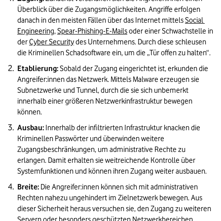
Überblick über die Zugangsmöglichkeiten. Angriffe erfolgen 
danach in den meisten Fällen über das Internet mittels 
Social 
Engineering
, 
Spear-Phishing-E-Mails
 oder einer Schwachstelle in 
der 
Cyber Security
 des Unternehmens. Durch diese schleusen 
die Kriminellen Schadsoftware ein, um die „Tür offen zu halten“.
Etablierung:
 Sobald der Zugang eingerichtet ist, erkunden die 
Angreifer:innen das Netzwerk. Mittels Malware erzeugen sie 
Subnetzwerke und Tunnel, durch die sie sich unbemerkt 
innerhalb einer größeren Netzwerkinfrastruktur bewegen 
können.
Ausbau:
 Innerhalb der infiltrierten Infrastruktur knacken die 
Kriminellen Passwörter und überwinden weitere 
Zugangsbeschränkungen, um administrative Rechte zu 
erlangen. Damit erhalten sie weitreichende Kontrolle über 
Systemfunktionen und können ihren Zugang weiter ausbauen.
Breite:
 Die Angreifer:innen können sich mit administrativen 
Rechten nahezu ungehindert im Zielnetzwerk bewegen. Aus 
dieser Sicherheit heraus versuchen sie, den Zugang zu weiteren 
Servern oder besonders geschützten Netzwerkbereichen 