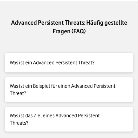
Advanced Persistent Threats: Häufig gestellte
Fragen (FAQ)
Was ist ein Advanced Persistent Threat?
Ein Advanced Persistent Threat (APT) ist eine fortschrittliche,
Was ist ein Beispiel für einen Advanced Persistent
langfristig angelegte Cyberbedrohung, bei der
Threat?
Angreifer:innen unbemerkt in ein Netzwerk eindringen.
Ein bekanntes Beispiel für einen Advanced Persistent Threat
Was ist das Ziel eines Advanced Persistent
ist Stuxnet. Dieser Angriff spähte über einen längeren
Threats?
Zeitraum das Atomprogramm des Iran aus. Anschließend
unterbanden die Verantwortlichen durch physische