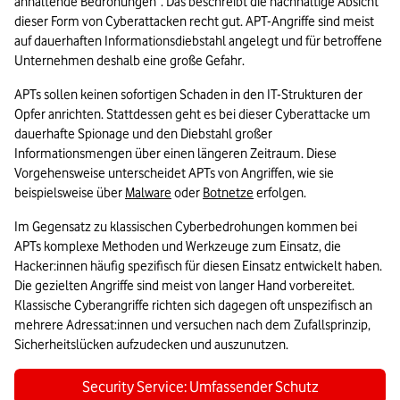
anhaltende Bedrohungen“. Das beschreibt die nachhaltige Absicht 
dieser Form von Cyberattacken recht gut. APT-Angriffe sind meist 
auf dauerhaften Informationsdiebstahl angelegt und für betroffene 
Unternehmen deshalb eine große Gefahr.
APTs sollen keinen sofortigen Schaden in den IT-Strukturen der 
Opfer anrichten. Stattdessen geht es bei dieser Cyberattacke um 
dauerhafte Spionage und den Diebstahl großer 
Informationsmengen über einen längeren Zeitraum. Diese 
Vorgehensweise unterscheidet APTs von Angriffen, wie sie 
beispielsweise über 
Malware
 oder 
Botnetze
 erfolgen.
Im Gegensatz zu klassischen Cyberbedrohungen kommen bei 
APTs komplexe Methoden und Werkzeuge zum Einsatz, die 
Hacker:innen häufig spezifisch für diesen Einsatz entwickelt haben. 
Die gezielten Angriffe sind meist von langer Hand vorbereitet. 
Klassische Cyberangriffe richten sich dagegen oft unspezifisch an 
mehrere Adressat:innen und versuchen nach dem Zufallsprinzip, 
Sicherheitslücken aufzudecken und auszunutzen.
Security Service: Umfassender Schutz