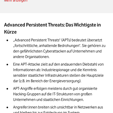
Mehr anzeigen
Anzeichen von Advanced Persistent Threats
APT-Groups: Organisierter Spionagering oder harmloses
Hobby?
Advanced Persistent Threats: Das Wichtigste in
Die Ziele der hartnäckigen Bedrohungen
Kürze
Abwehrstrategien und Schutzmaßnahmen für Unternehmen
„Advanced Persistent Threats“ (APTs) bedeutet übersetzt 
Compliance, Meldepflichten und rechtliche Aspekte bei APT-
„fortschrittliche, anhaltende Bedrohungen“. Sie gehören zu 
Angriffen
den gefährlichsten Cyberattacken auf Unternehmen und 
andere Organisationen.
Unser Fazit: Deswegen sind Advanced Persistent Threats so
Eine APT-Attacke zielt auf den andauernden Diebstahl von 
gefährlich für Unternehmen
Informationen ab: Industriespionage und die Kenntnis 
sensibler staatlicher Infrastrukturen stellen die Hauptziele 
dar (z.B. im Bereich der Energieversorgung).
APT-Angriffe erfolgen meistens durch gut organisierte 
Hacking-Gruppen auf die IT-Strukturen von großen 
Unternehmen und staatlichen Einrichtungen.
Angreifer:innen breiten sich unsichtbar in Netzwerken aus 
und bleiben bis zur Entdeckung im System.