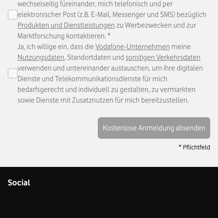
wechselseitig füreinander, mich telefonisch und per
elektronischer Post (z.B. E-Mail, Messenger und SMS) bezüglich
Produkten und Dienstleistungen
zu Werbezwecken und zur
Marktforschung kontaktieren.
*
Ja, ich willige ein, dass die
Vodafone-Unternehmen
meine
Nutzungsdaten
, Standortdaten und
sonstigen Verkehrsdaten
verwenden und untereinander austauschen, um ihre digitalen
Dienste und Telekommunikationsdienste für mich
bedarfsgerecht und individuell zu gestalten, zu vermarkten
sowie Dienste mit Zusatznutzen für mich bereitzustellen.
Kostenlose Anmeldung absenden
* Pflichtfeld
Social