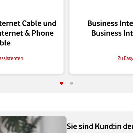
ternet Cable und
Business Int
nternet & Phone
Business In
ble
ssistenten
Zu Eas
Sie sind Kund:in d