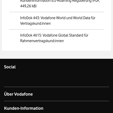
Kundeninformation EU-Roaming Regulierung
(PDF,
Sie mehr.
449,26 kB)
Bitte beachten Sie: Ist Global Standard nicht in Ihrem Tarif 
InfoDok 443: Vodafone World und World Data für
enthalten, gelten die individuell vereinbarten Preise laut 
Vertragskund:innen
Vertrag.
InfoDok 4615: Vodafone Global Standard für
Rahmenvertragskund:innen
Social
Über Vodafone
Über das Unternehmen
Kunden-Information