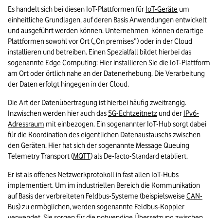
Es handelt sich bei diesen IoT-Plattformen für 
IoT-Geräte
 um 
einheitliche Grundlagen, auf deren Basis Anwendungen entwickelt 
und ausgeführt werden können. Unternehmen  können derartige 
Plattformen sowohl vor Ort („On premises”) oder in der Cloud 
installieren und betreiben. Einen Spezialfall bildet hierbei das 
sogenannte Edge Computing: Hier installieren Sie die IoT-Plattform 
am Ort oder örtlich nahe an der Datenerhebung. Die Verarbeitung 
der Daten erfolgt hingegen in der Cloud. 
Die Art der Datenübertragung ist hierbei häufig zweitrangig. 
Inzwischen werden hier auch das 
5G-Echtzeitnetz
 und der 
IPv6-
Adressraum
 mit einbezogen. Ein sogenannter IoT-Hub sorgt dabei 
für die Koordination des eigentlichen Datenaustauschs zwischen 
den Geräten. Hier hat sich der sogenannte Message Queuing 
Telemetry Transport (
MQTT
) als De-facto-Standard etabliert.
Er ist als offenes Netzwerkprotokoll in fast allen IoT-Hubs 
implementiert. Um im industriellen Bereich die Kommunikation 
auf Basis der verbreiteten Feldbus-Systeme (beispielsweise 
CAN-
Bus
) zu ermöglichen, werden sogenannte Feldbus-Koppler 
verwendet. Sie sorgen für die notwendige Übersetzung zwischen 