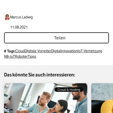
Marcus Ladwig
11.08.2021
Teilen
Cloud
Digitale Vorreiter
Digital
Innovation
IoT-Vernetzung
# Tags:
NB-IoT
Roboter
Tipps
Das könnte Sie auch interessieren:
Cloud & Hosting