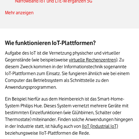
Narrowband IoT und LTE-M ergänzen 5G
Mehr anzeigen
Der IoT-ready-Selbstcheck
IoT-Plattformen: Das Wichtigste in Kürze
Wie funktionieren IoT-Plattformen?
Aufgabe des IoT ist die Vernetzung physischer und virtueller 
Gegenstände (wie beispielsweise 
virtuelle Rechenzentren
). Zu 
diesem Zweck kommen in der Informationstechnik sogenannte 
IoT-Plattformen zum Einsatz. Sie fungieren ähnlich wie bei einem 
Computer das Betriebssystem als Schnittstelle zu den 
Anwendungsprogrammen. 
Ein Beispiel hierfür aus dem Heimbereich ist das Smart-Home-
System Philips Hue. Dieses System vernetzt mehrere Geräte mit 
bestimmten Einzelfunktionen (wie Glühbirnen, Schalter oder 
Thermostate) miteinander. Finden solche Anwendungen hingegen 
in der Industrie statt, ist häufig auch von 
IIoT (Industrial IoT)
beziehungsweise IIoT-Plattformen die Rede.