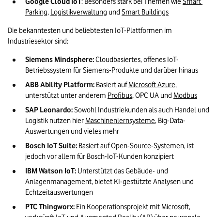
Google Cloud IoT
: Besonders stark bei Themen wie 
Smart 
Parking
, 
Logistikverwaltung
 und 
Smart Buildings
Die bekanntesten und beliebtesten IoT-Plattformen im 
Industriesektor sind:
Siemens Mindsphere:
 Cloudbasiertes, offenes IoT-
Betriebssystem für Siemens-Produkte und darüber hinaus
ABB Ability Platform:
 Basiert auf 
Microsoft Azure
, 
unterstützt unter anderem 
Profibus
, OPC UA und 
Modbus
SAP Leonardo:
 Sowohl Industriekunden als auch Handel und 
Logistik nutzen hier 
Maschinenlernsysteme
, Big-Data-
Auswertungen und vieles mehr
Bosch IoT Suite:
 Basiert auf Open-Source-Systemen, ist 
jedoch vor allem für Bosch-IoT-Kunden konzipiert
IBM Watson IoT:
 Unterstützt das Gebäude- und 
Anlagenmanagement, bietet KI-gestützte Analysen und 
Echtzeitauswertungen
PTC Thingworx:
 Ein Kooperationsprojekt mit Microsoft, 