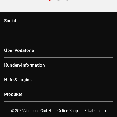
Social
Über Vodafone
Über das Unternehmen
Kunden-Information
Unsere Netze
Kontakt für Geschäftskund:innen
Hilfe & Logins
Netzabdeckung Mobilfunk
Kontakt für Privatkund:innen
Produkt- & technischer Support
Produkte
Verfügbarkeit Festnetz
Datenschutz
Online-Hilfe
GigaCube
©
2026
Vodafone GmbH
Online-Shop
Privatkunden
Nachhaltigkeit
Business Premium Stores