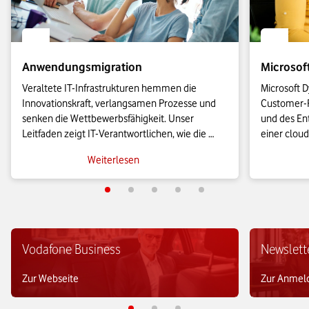
Anwendungsmigration
Microsof
Veraltete IT-Infrastrukturen hemmen die 
Microsoft D
Innovationskraft, verlangsamen Prozesse und 
Customer-R
senken die Wettbewerbsfähigkeit. Unser 
und des Ent
Leitfaden zeigt IT-Verantwortlichen, wie die 
einer cloud
Anwendungsmigration in die Cloud effizient 
KMU leistu
Weiterlesen
gelingt und wie sich geschäftskritische Prozesse 
es sie bish
agil skalieren lassen.
Vodafone Business
Newslett
Zur Webseite
Zur Anmel