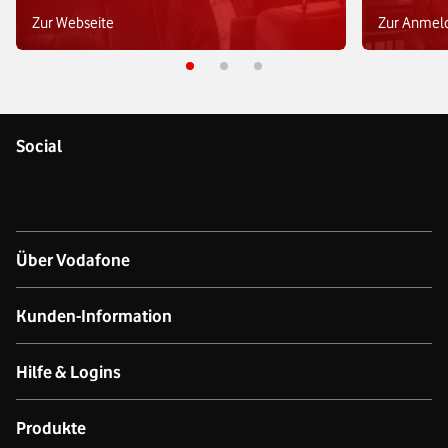
Zur Webseite
Zur Anmel
Social
Über Vodafone
Über das Unternehmen
Kunden-Information
Unsere Netze
Kontakt für Geschäftskund:innen
Hilfe & Logins
Netzabdeckung Mobilfunk
Kontakt für Privatkund:innen
Produkt- & technischer Support
Produkte