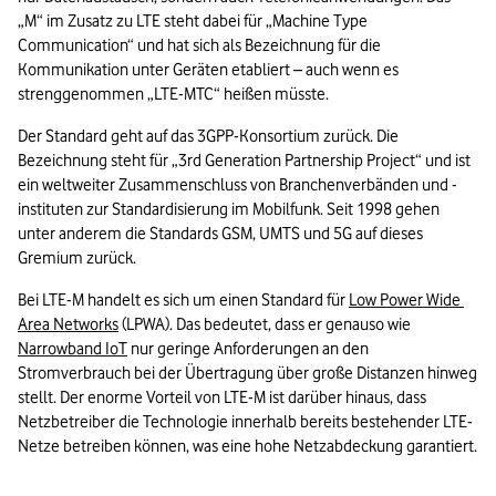
„M“ im Zusatz zu LTE steht dabei für „Machine Type 
Communication“ und hat sich als Bezeichnung für die 
Kommunikation unter Geräten etabliert – auch wenn es 
strenggenommen „LTE-MTC“ heißen müsste.
Der Standard geht auf das 3GPP-Konsortium zurück. Die 
Bezeichnung steht für „3rd Generation Partnership Project“ und ist 
ein weltweiter Zusammenschluss von Branchenverbänden und -
instituten zur Standardisierung im Mobilfunk. Seit 1998 gehen 
unter anderem die Standards GSM, UMTS und 5G auf dieses 
Gremium zurück.
Bei LTE-M handelt es sich um einen Standard für 
Low Power Wide 
Area Networks
 (LPWA). Das bedeutet, dass er genauso wie 
Narrowband IoT
 nur geringe Anforderungen an den 
Stromverbrauch bei der Übertragung über große Distanzen hinweg 
stellt. Der enorme Vorteil von LTE-M ist darüber hinaus, dass 
Netzbetreiber die Technologie innerhalb bereits bestehender LTE-
Netze betreiben können, was eine hohe Netzabdeckung garantiert.