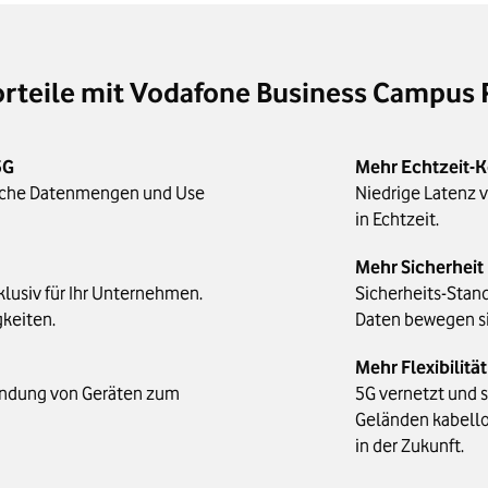
orteile mit Vodafone Business Campus 
5G
Mehr Echtzeit-
eiche Datenmengen und Use
Niedrige Latenz 
in Echtzeit.
Mehr Sicherheit
klusiv für Ihr Unternehmen.
Sicherheits-Stand
gkeiten.
Daten bewegen si
Mehr Flexibilität
indung von Geräten zum
5G vernetzt und s
Geländen kabello
in der Zukunft.