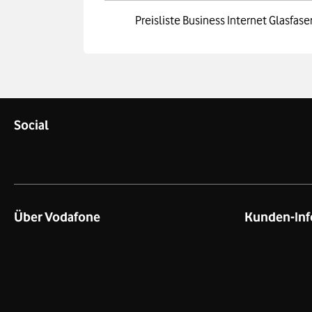
Preisliste Business Internet Glasfas
Social
Über Vodafone
Kunden-Inf
Über das Unternehmen
Kontakt für G
Unsere Netze
Kontakt für P
Netzabdeckung Mobilfunk
Datenschutz
Verfügbarkeit Festnetz
Business Pre