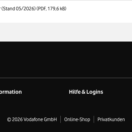
er (Stand 05/2026)
(PDF, 179,6 kB)
ormation
Hilfe & Logins
eschäftskund:innen
Produkt- & technischer Suppor
rivatkund:innen
Online-Hilfe
©
2026
Vodafone GmbH
Online-Shop
Produktinformationsblätter
Privatkunden
mium Stores
Kundenservice