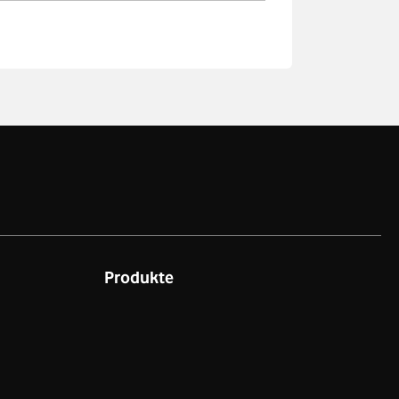
Produkte
t
GigaCube
Mobilfunk-Tarife
Festnetz & Internet-Tarife​
Listenpreise: Handy & Tablet​