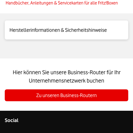
Handbücher, Anleitungen & Servicekarten für alle Fritz!Boxen
Herstellerinformationen & Sicherheitshinweise
Hersteller FRITZ!Box:
AVM Computersysteme Vertriebs
GmbH
https://avm.de/unternehmen/kontakt/
Zu den Sicherheitshinweisen
Hier können Sie unsere Business-Router für Ihr
Unternehmensnetzwerk buchen
Zu unseren Business-Routern
Social