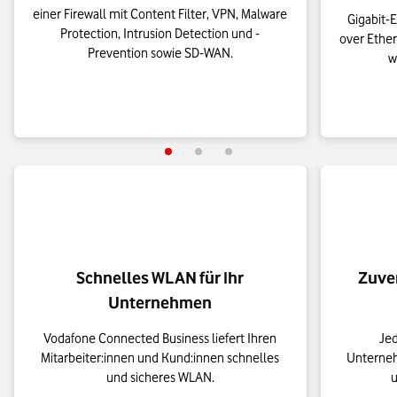
einer Firewall mit Content Filter, VPN, Malware
Gigabit-
Protection, Intrusion Detection und -
over Ether
Prevention sowie SD-WAN.
w
Schnelles WLAN für Ihr
Zuve
Unternehmen
Vodafone Connected Business liefert Ihren
Jed
Mitarbeiter:innen und Kund:innen schnelles
Unterneh
und sicheres WLAN.
u