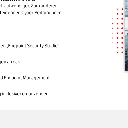
h aufwendiger. Zum anderen 
 steigenden Cyber-Bedrohungen 
en „Endpoint Security Studie“ 
en an das 
ied Endpoint Management-
 inklusiver ergänzender 