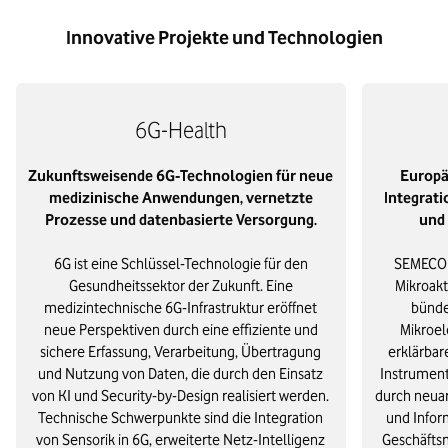
Innovative Projekte und Technologien
6G-Health
Zukunftsweisende 6G‑Technologien für neue
Europä
medizinische Anwendungen, vernetzte
Integrati
Prozesse und datenbasierte Versorgung.
und 
6G ist eine Schlüssel-Technologie für den
SEMECO s
Gesundheitssektor der Zukunft. Eine
Mikroakt
medizintechnische 6G-Infrastruktur eröffnet
bünde
neue Perspektiven durch eine effiziente und
Mikroel
sichere Erfassung, Verarbeitung, Übertragung
erklärbar
und Nutzung von Daten, die durch den Einsatz
Instrument
von KI und Security-by-Design realisiert werden.
durch neuar
Technische Schwerpunkte sind die Integration
und Infor
von Sensorik in 6G, erweiterte Netz-Intelligenz
Geschäftsm