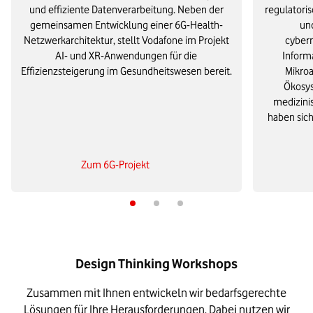
und effiziente Datenverarbeitung. Neben der
regulatoris
gemeinsamen Entwicklung einer 6G-Health-
und
Netzwerkarchitektur, stellt Vodafone im Projekt
cyberm
AI- und XR-Anwendungen für die
Inform
Effizienzsteigerung im Gesundheitswesen bereit.
Mikroa
Ökosys
medizini
haben sich
Zum 6G-Projekt
Design Thinking Workshops
Zusammen mit Ihnen entwickeln wir bedarfsgerechte
Lösungen für Ihre Herausforderungen. Dabei nutzen wir