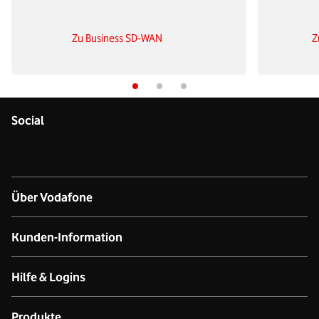
Zu Business SD-WAN
Z
Social
Über Vodafone
Über das Unternehmen
Kunden-Information
Unsere Netze
Kontakt für Geschäftskund:innen
Hilfe & Logins
Netzabdeckung Mobilfunk
Kontakt für Privatkund:innen
Produkt- & technischer Support
Produkte