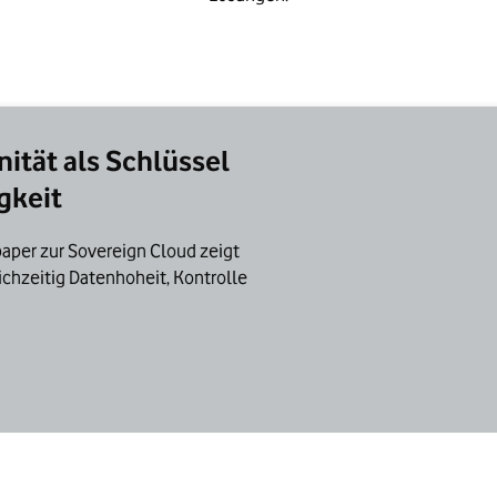
ität als Schlüssel
gkeit
paper zur Sovereign Cloud zeigt
chzeitig Datenhoheit, Kontrolle