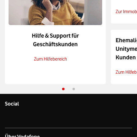
Zur Immobi
Hilfe & Support für
Ehemali
Geschäftskunden
Unityme
Kunden
Zum Hilfebereich
Zum Hilfeb
Social
Über Vodafone