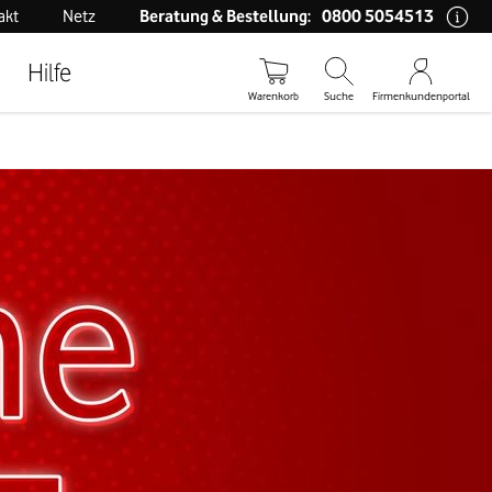
0800 5054513
akt
Netz
Beratung & Bestellung:
Hilfe
Warenkorb
Suche
Firmenkundenportal